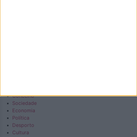
demonstrar que aqui há realmente vida… e que somos
vivos! Todos aterão a oportunidade de acompanhar a vida
e as notícias de Oliveira de Azeméis à distância de um
clique.
Número de Registo na ERC: 127488, com inscrição no dia
22/10/2020
Diário regional generalista online
Facebook
Instagram
Envelope
Youtube
Em Destaque
Na Cidade
Concelho
Sociedade
Economia
Política
Desporto
Cultura