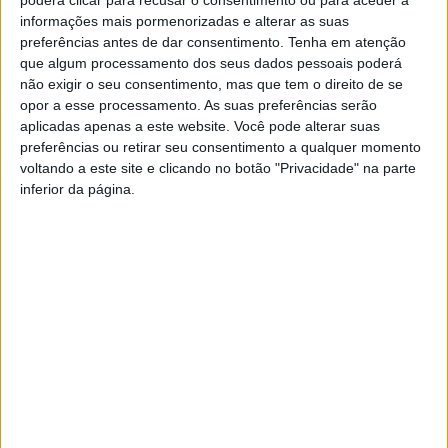
cinema em Portugal
poderá clicar para recusar o consentimento ou para aceder a
informações mais pormenorizadas e alterar as suas
preferências antes de dar consentimento.
Tenha em atenção
> Promoção. O realizador Luís Diogo escolheu espaços
que algum processamento dos seus dados pessoais poderá
não exigir o seu consentimento, mas que tem o direito de se
icónicos da cidade, como o Parque de La Salette e o
opor a esse processamento. As suas preferências serão
Centro Vidreiro, para dar cor ao seu mais recente
aplicadas apenas a este website. Você pode alterar suas
trabalho, e que poderão ser transmitidas nas salas de
preferências ou retirar seu consentimento a qualquer momento
cinemas portuguesas.
voltando a este site e clicando no botão "Privacidade" na parte
inferior da página.
"Já Nada Sei" conta a história de Ricardo e Ana