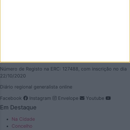
que de melhor se faz em Oliveira de Azeméis. É um
projeto que olha para o nosso concelho, e a nossa gente,
pela positiva e que quer puxar pelo orgulho oliveirense.
Mas também temos a atualidade necessária. Procuraremos
ser a pegada digital de Oliveira de Azeméis para
demonstrar que aqui há realmente vida… e que somos
vivos! Todos aterão a oportunidade de acompanhar a vida
e as notícias de Oliveira de Azeméis à distância de um
clique.
Número de Registo na ERC: 127488, com inscrição no dia
22/10/2020
Diário regional generalista online
Facebook
Instagram
Envelope
Youtube
Em Destaque
Na Cidade
Concelho