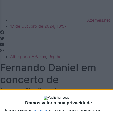
Azemeis.net
17 de Outubro de 2024, 10:57
Albergaria-A-Velha
,
Região
Fernando Daniel em
concerto de
beneficência para os
Bombeiros de
Damos valor à sua privacidade
Nós e os nossos
parceiros
armazenamos e/ou acedemos a