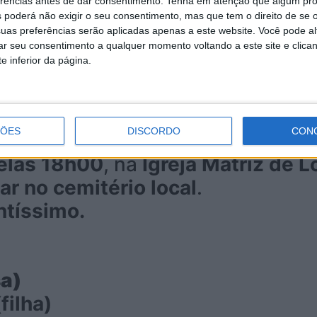
erências antes de dar consentimento.
Tenha em atenção que algum pr
 poderá não exigir o seu consentimento, mas que tem o direito de se 
uas preferências serão aplicadas apenas a este website. Você pode al
rar seu consentimento a qualquer momento voltando a este site e clica
e inferior da página.
l São Sebastião, em Santa Maria da 
ÇÕES
DISCORDO
CON
ia de Loureiro
.
Sua família partici
pelas 18h00
, na
Igreja Matriz de L
ar no cemitério local
.
tíssimo.
sa)
filha)