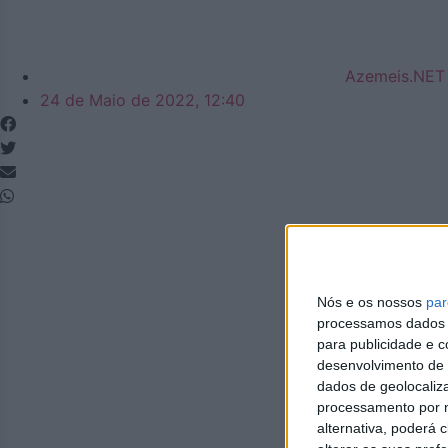
Azemeis.NET
24 de Maio de 2022, 12:40
Nós e os nossos
par
processamos dados p
para publicidade e 
desenvolvimento de 
dados de geolocaliza
processamento por n
alternativa, poderá