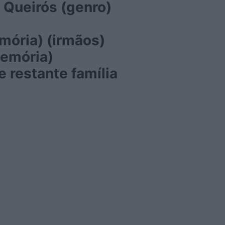
 Queirós (genro)
mória) (irmãos)
memória)
 restante família