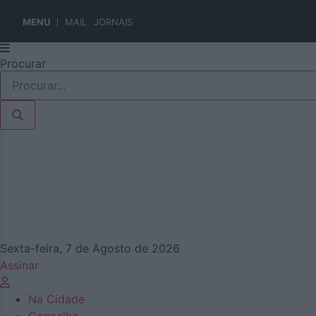
MENU
MAIL
JORNAIS
Pular
Procurar
para
o
conteúdo
Sexta-feira, 7 de Agosto de 2026
Assinar
Na Cidade