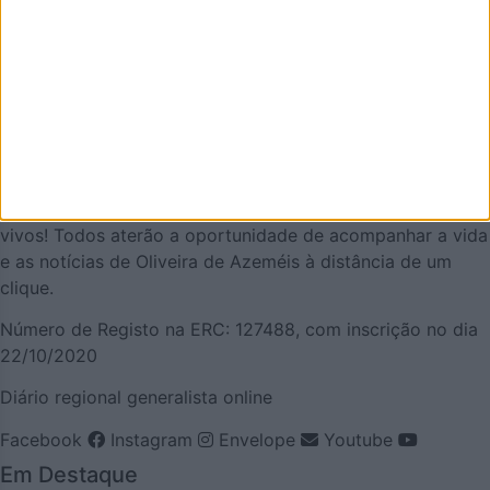
AZEMÉIS.NET é um jornal online pensado em promover o
que de melhor se faz em Oliveira de Azeméis. É um
projeto que olha para o nosso concelho, e a nossa gente,
pela positiva e que quer puxar pelo orgulho oliveirense.
Mas também temos a atualidade necessária. Procuraremos
ser a pegada digital de Oliveira de Azeméis para
demonstrar que aqui há realmente vida… e que somos
vivos! Todos aterão a oportunidade de acompanhar a vida
e as notícias de Oliveira de Azeméis à distância de um
clique.
Número de Registo na ERC: 127488, com inscrição no dia
22/10/2020
Diário regional generalista online
Facebook
Instagram
Envelope
Youtube
Em Destaque