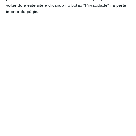
voltando a este site e clicando no botão "Privacidade" na parte
inferior da página.
A
EB 2/3 de Carregosa faz parte de um
segundo mapeamento de escolas, elaborado
pelo Governo em conjunto com a Associação
Nacional de Municípios Portugueses (ANMP),
com necessidades de intervenção urgentes. A
informação foi avançada pelo presidente da Câmara
Municipal de Oliveira de Azeméis, Joaquim Jorge, na
última reunião de executivo camarário.
“Temos informação do secretário de Estado da Educação
[n.r: António Leite]
que essa escola vai ser incluída no
plano de transição que vai ser feito entre o atual e o
próximo Governo”
, anunciou o edil oliveirense.
Publicidade