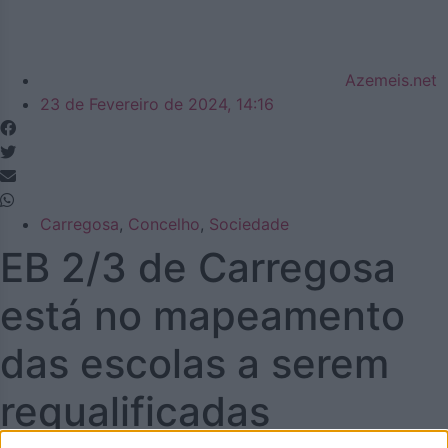
Azemeis.net
23 de Fevereiro de 2024, 14:16
Carregosa
,
Concelho
,
Sociedade
EB 2/3 de Carregosa
está no mapeamento
das escolas a serem
requalificadas