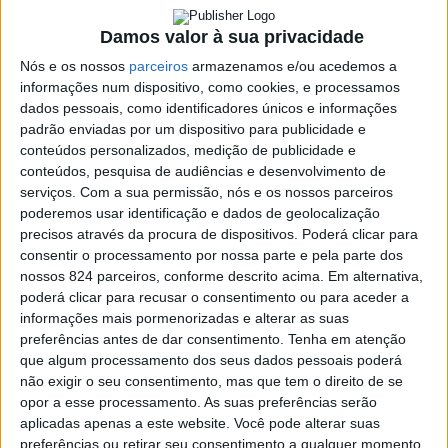
> Informação foi avançada pelo secretário de Estado da
Damos valor à sua privacidade
Educação, António Leite.
Nós e os nossos
parceiros
armazenamos e/ou acedemos a
informações num dispositivo, como cookies, e processamos
dados pessoais, como identificadores únicos e informações
padrão enviadas por um dispositivo para publicidade e
conteúdos personalizados, medição de publicidade e
conteúdos, pesquisa de audiências e desenvolvimento de
serviços.
Com a sua permissão, nós e os nossos parceiros
poderemos usar identificação e dados de geolocalização
precisos através da procura de dispositivos. Poderá clicar para
consentir o processamento por nossa parte e pela parte dos
nossos 824 parceiros, conforme descrito acima. Em alternativa,
poderá clicar para recusar o consentimento ou para aceder a
informações mais pormenorizadas e alterar as suas
preferências antes de dar consentimento.
Tenha em atenção
que algum processamento dos seus dados pessoais poderá
Azemeis.net
não exigir o seu consentimento, mas que tem o direito de se
opor a esse processamento. As suas preferências serão
23 de Fevereiro de 2024, 14:16
aplicadas apenas a este website. Você pode alterar suas
preferências ou retirar seu consentimento a qualquer momento