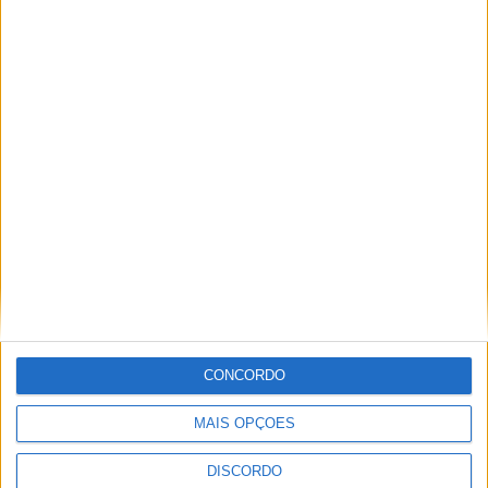
Azemeis.NET
azemeis.net alcança
os 20 mil seguidores
no Facebook
+ Aveiro
Há uma ilha privada
na Ria de Aveiro à
venda em leilão por €
750 mil
Atletismo
CONCORDO
Veteranos do NAC
voltam a conquistar o
MAIS OPÇÕES
título distrital coletivo
e reforçam
DISCORDO