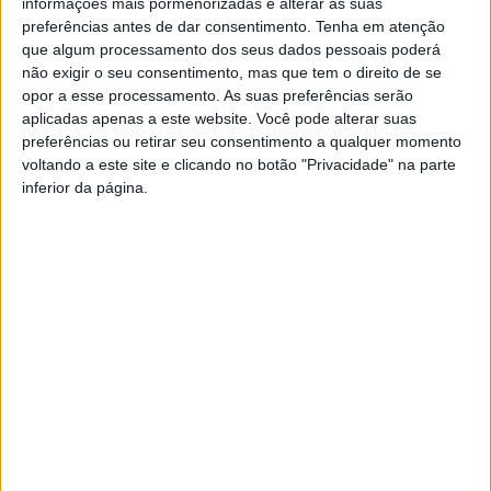
informações mais pormenorizadas e alterar as suas
preferências antes de dar consentimento.
Tenha em atenção
N
que algum processamento dos seus dados pessoais poderá
as primeiras eleições autárquicas em que
não exigir o seu consentimento, mas que tem o direito de se
participa, o CHEGA conseguiu ser a
opor a esse processamento. As suas preferências serão
terceira força mais votada no concelho
aplicadas apenas a este website. Você pode alterar suas
preferências ou retirar seu consentimento a qualquer momento
para a Câmara Municipal e Assembleia
voltando a este site e clicando no botão "Privacidade" na parte
Municipal.
Vítor Silva
, candidato à
inferior da página.
presidência da autarquia oliveirense, reuniu 1014 votos
(3,14% votos). Cesar foi a freguesia onde o partido teve, a
nível percentual, um melhor resultado (4,94%), com 269
votos, e a União de Freguesias de Oliveira de Azeméis,
Santiago de Riba-Ul, Ul, Macinhata da Seixa e Madaíl, foi
onde conquistou o maior número de votos e que ajudaram
nas estatísticas finais (279 votos). Ao contrário do que é
expectável em eleições autárquicas, foi o candidato à
Assembleia Municipal,
Rudolfo Rodrigues
, que conquistou
o melhor resultado do partido – 1342 votos (4,15%),
conseguindo assim ser eleito como deputado municipal
para os próximos quatro anos. Obteve o melhor
score