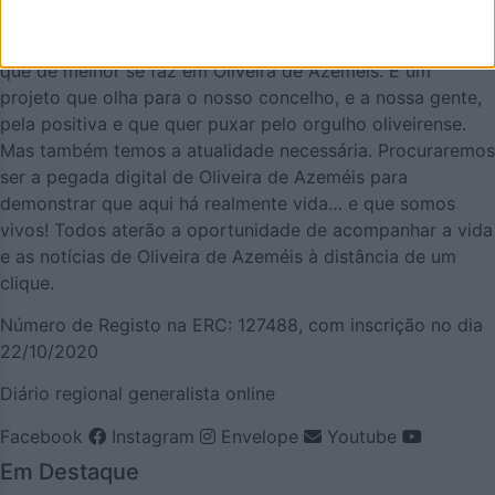
AZEMÉIS.NET é um jornal online pensado em promover o
que de melhor se faz em Oliveira de Azeméis. É um
projeto que olha para o nosso concelho, e a nossa gente,
pela positiva e que quer puxar pelo orgulho oliveirense.
Mas também temos a atualidade necessária. Procuraremos
ser a pegada digital de Oliveira de Azeméis para
demonstrar que aqui há realmente vida… e que somos
vivos! Todos aterão a oportunidade de acompanhar a vida
e as notícias de Oliveira de Azeméis à distância de um
clique.
Número de Registo na ERC: 127488, com inscrição no dia
22/10/2020
Diário regional generalista online
Facebook
Instagram
Envelope
Youtube
Em Destaque