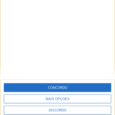
Futebol
UD Oliveirense
estreia-se na Liga 3
com empate (0-0) e
Pedro Ribeiro destaca
“ansiedade normal”
Sociedade
Do bullying a três
cirurgias aos olhos: o
drama da oliveirense
Isabela Santos antes
de chegar a Miss
Portugal
CONCORDO
Festas La Salette
Festas La Salette
MAIS OPÇÕES
2026: Milhares de
velas, uma só fé e
DISCORDO