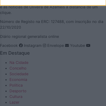
vivos! Todos aterão a oportunidade de acompanhar a vida
e as notícias de Oliveira de Azeméis à distância de um
clique.
Número de Registo na ERC: 127488, com inscrição no dia
22/10/2020
Diário regional generalista online
Facebook
Instagram
Envelope
Youtube
Em Destaque
Na Cidade
Concelho
Sociedade
Economia
Política
Desporto
Cultura
Lazer