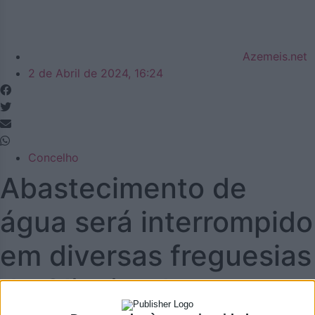
Azemeis.net
2 de Abril de 2024, 16:24
Concelho
Abastecimento de
água será interrompido
em diversas freguesias
de Oliveira de