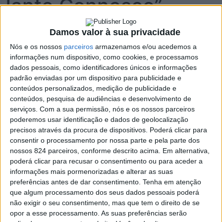
Jante Connosco”
> Vilarinho de S. Luís, a nova Aldeia de Portugal, vai estar
Damos valor à sua privacidade
em festa.
Nós e os nossos
parceiros
armazenamos e/ou acedemos a
informações num dispositivo, como cookies, e processamos
dados pessoais, como identificadores únicos e informações
padrão enviadas por um dispositivo para publicidade e
conteúdos personalizados, medição de publicidade e
conteúdos, pesquisa de audiências e desenvolvimento de
serviços.
Com a sua permissão, nós e os nossos parceiros
poderemos usar identificação e dados de geolocalização
precisos através da procura de dispositivos. Poderá clicar para
Foto: Câmara Municipal de Oliveira de Azeméis
consentir o processamento por nossa parte e pela parte dos
nossos 824 parceiros, conforme descrito acima. Em alternativa,
poderá clicar para recusar o consentimento ou para aceder a
informações mais pormenorizadas e alterar as suas
preferências antes de dar consentimento.
Tenha em atenção
que algum processamento dos seus dados pessoais poderá
não exigir o seu consentimento, mas que tem o direito de se
opor a esse processamento. As suas preferências serão