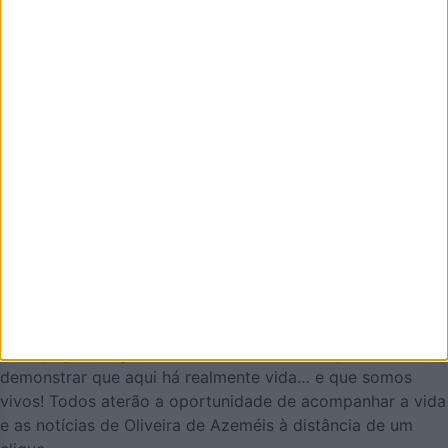
Eu sou
Li e aceito os termos e condições do Azeméis.Net.
AZEMÉIS.NET é um jornal online pensado em promover o
que de melhor se faz em Oliveira de Azeméis. É um
projeto que olha para o nosso concelho, e a nossa gente,
pela positiva e que quer puxar pelo orgulho oliveirense.
Mas também temos a atualidade necessária. Procuraremos
ser a pegada digital de Oliveira de Azeméis para
demonstrar que aqui há realmente vida… e que somos
vivos! Todos aterão a oportunidade de acompanhar a vida
e as notícias de Oliveira de Azeméis à distância de um