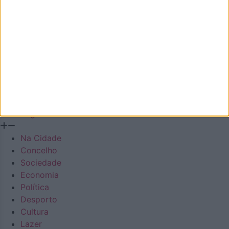
Na Cidade
Concelho
Sociedade
Economia
Política
Desporto
Cultura
Lazer
Região
Na Cidade
Concelho
Sociedade
Economia
Política
Desporto
Cultura
Lazer