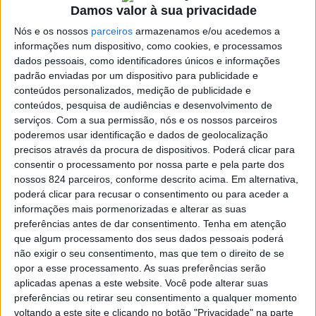
Damos valor à sua privacidade
Nós e os nossos
parceiros
armazenamos e/ou acedemos a
informações num dispositivo, como cookies, e processamos
Azemeis.NET
dados pessoais, como identificadores únicos e informações
LAB
padrão enviadas por um dispositivo para publicidade e
24 de Maio de 2022, 20:59
conteúdos personalizados, medição de publicidade e
conteúdos, pesquisa de audiências e desenvolvimento de
serviços.
Com a sua permissão, nós e os nossos parceiros
poderemos usar identificação e dados de geolocalização
precisos através da procura de dispositivos. Poderá clicar para
consentir o processamento por nossa parte e pela parte dos
Necrologia
,
Oliveira de Azeméis
nossos 824 parceiros, conforme descrito acima. Em alternativa,
poderá clicar para recusar o consentimento ou para aceder a
Rui Manuel do Amaral
informações mais pormenorizadas e alterar as suas
preferências antes de dar consentimento.
Tenha em atenção
Osório Nunes da Silva
que algum processamento dos seus dados pessoais poderá
não exigir o seu consentimento, mas que tem o direito de se
(1962-2022)
opor a esse processamento. As suas preferências serão
aplicadas apenas a este website. Você pode alterar suas
preferências ou retirar seu consentimento a qualquer momento
✞ Faleceu com 60 anos na sua residência na Rua Dr.
voltando a este site e clicando no botão "Privacidade" na parte