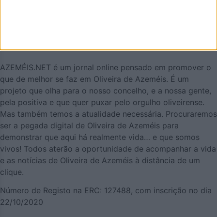
AZEMÉIS.NET é um jornal online pensado em promover o
que de melhor se faz em Oliveira de Azeméis. É um
projeto que olha para o nosso concelho, e a nossa gente,
pela positiva e que quer puxar pelo orgulho oliveirense.
Mas também temos a atualidade necessária. Procuraremos
ser a pegada digital de Oliveira de Azeméis para
demonstrar que aqui há realmente vida… e que somos
vivos! Todos aterão a oportunidade de acompanhar a vida
e as notícias de Oliveira de Azeméis à distância de um
clique.
Número de Registo na ERC: 127488, com inscrição no dia
22/10/2020