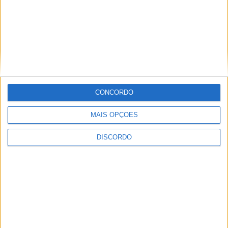
Seguinte
Autarquia decreta Luto Municipal pelo
falecimento de Aldina Valente
Next
LEIA TAMBÉM
Festas La Salette
Festas La Salette
2026: Milhares de
CONCORDO
velas, uma só fé e
MAIS OPÇÕES
emoção (imagens)
Futebol
DISCORDO
UD Oliveirense recebe
Penalva do Castelo na
1.ª eliminatória da
Taça de Portugal
Opinião
Um pé em Bordéus e