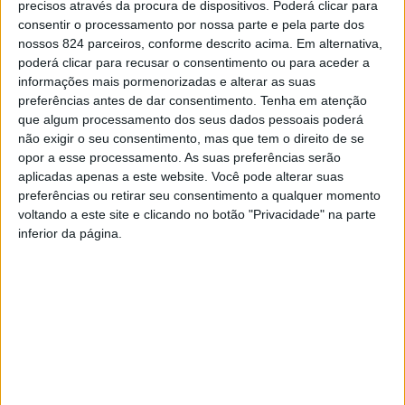
Azemeis.net
precisos através da procura de dispositivos. Poderá clicar para
21 de Maio de 2024, 10:29
consentir o processamento por nossa parte e pela parte dos
nossos 824 parceiros, conforme descrito acima. Em alternativa,
poderá clicar para recusar o consentimento ou para aceder a
informações mais pormenorizadas e alterar as suas
preferências antes de dar consentimento.
Tenha em atenção
P
que algum processamento dos seus dados pessoais poderá
ara além do 40.º aniversário de elevação de
não exigir o seu consentimento, mas que tem o direito de se
Oliveira de Azeméis, o dia 16 de maio serviu
opor a esse processamento. As suas preferências serão
também para assinalar o Dia Municipal do
aplicadas apenas a este website. Você pode alterar suas
Bombeiro. O presidente da Câmara Municipal
preferências ou retirar seu consentimento a qualquer momento
voltando a este site e clicando no botão "Privacidade" na parte
Oliveira de Azeméis, Joaquim Jorge,
inferior da página.
expressou a gratidão pela causa das duas corporações de
bombeiros do concelho de Oliveira de Azeméis, e os dois
presidentes, João Pinho e Jorge Pinho, reclamaram e
defenderam em uníssono mais apoio, e que esse mesmo
apoio seja concreto.
“O nosso obrigado. Expressamos a nossa gratidão pela
sua causa. E não há causa mais nobre do que zelar para o
bem comum e trabalhar para a felicidade e segurança