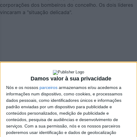
corporações dos bombeiros do concelho. Os dois líderes
vincaram a "situação delicada".
João Pinho, presidente da direção dos B.V de Oliveira de
Azeméis, e Jorge Pinho, presidente da direção dos B.V. de
Damos valor à sua privacidade
Fajões.
Nós e os nossos
parceiros
armazenamos e/ou acedemos a
informações num dispositivo, como cookies, e processamos
dados pessoais, como identificadores únicos e informações
padrão enviadas por um dispositivo para publicidade e
conteúdos personalizados, medição de publicidade e
conteúdos, pesquisa de audiências e desenvolvimento de
serviços.
Com a sua permissão, nós e os nossos parceiros
poderemos usar identificação e dados de geolocalização