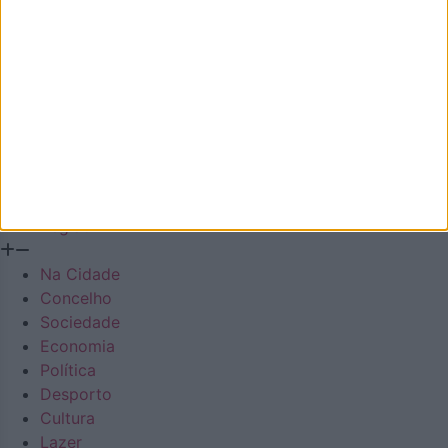
Na Cidade
Concelho
Sociedade
Economia
Política
Desporto
Cultura
Lazer
Região
Na Cidade
Concelho
Sociedade
Economia
Política
Desporto
Cultura
Lazer