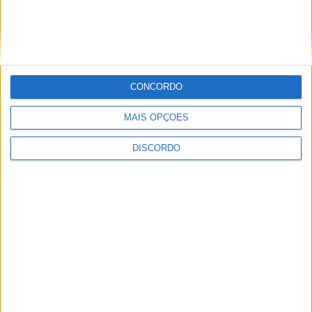
Site
CONCORDO
Guardar o meu nome, email e site neste navegador para a
MAIS OPÇÕES
próxima vez que eu comentar.
DISCORDO
Necrologia
Ossela
Maria Lúcia da Silva (79 anos)
Necrologia
Travanca
Teresa Morais Pinheiro (31 anos)
Necrologia
Oliveira de Azeméis
Maria Gabriela Tavares Oliveira