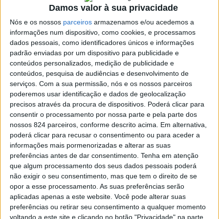
Damos valor à sua privacidade
Nós e os nossos
parceiros
armazenamos e/ou acedemos a
informações num dispositivo, como cookies, e processamos
Azemeis.NET
dados pessoais, como identificadores únicos e informações
LAB
padrão enviadas por um dispositivo para publicidade e
22 de Junho de 2021, 12:46
conteúdos personalizados, medição de publicidade e
conteúdos, pesquisa de audiências e desenvolvimento de
serviços.
Com a sua permissão, nós e os nossos parceiros
poderemos usar identificação e dados de geolocalização
precisos através da procura de dispositivos. Poderá clicar para
consentir o processamento por nossa parte e pela parte dos
Necrologia
,
Palmaz
nossos 824 parceiros, conforme descrito acima. Em alternativa,
Margarida Rosa Nunes
poderá clicar para recusar o consentimento ou para aceder a
informações mais pormenorizadas e alterar as suas
preferências antes de dar consentimento.
Tenha em atenção
da Silva (1935-2021)
que algum processamento dos seus dados pessoais poderá
não exigir o seu consentimento, mas que tem o direito de se
opor a esse processamento. As suas preferências serão
Faleceu com 85 anos e residia na Rua do Pedregoso
aplicadas apenas a este website. Você pode alterar suas
(Lugar do Prazo), na freguesia de Palmaz. A família
preferências ou retirar seu consentimento a qualquer momento
participa que o funeral se realizará hoje, terça-feira, dia 22
voltando a este site e clicando no botão "Privacidade" na parte