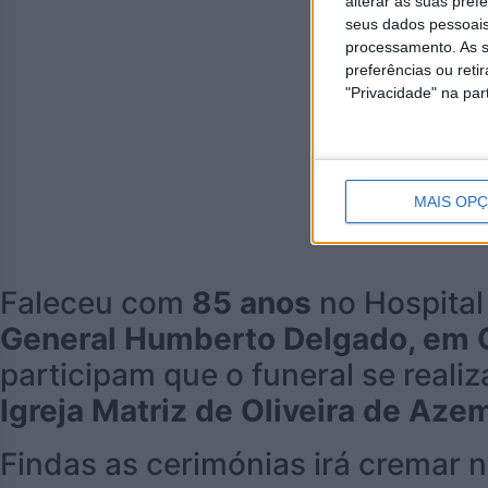
alterar as suas pref
seus dados pessoais
processamento. As s
preferências ou reti
"Privacidade" na part
MAIS OP
Faleceu com
85 anos
no Hospital
General Humberto Delgado, em O
participam que o funeral se realiz
Igreja Matriz de Oliveira de Aze
Findas as cerimónias irá cremar n