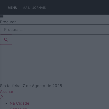
MENU
MAIL
JORNAIS
Pular
Procurar
para
o
conteúdo
Sexta-feira, 7 de Agosto de 2026
Assinar
Na Cidade