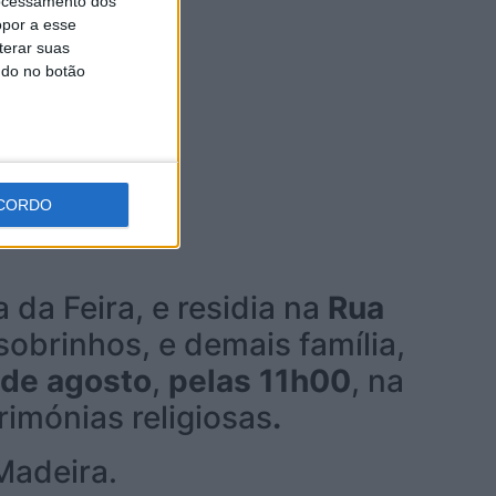
ocessamento dos
opor a esse
terar suas
ndo no botão
CORDO
da Feira, e residia na
Rua
sobrinhos, e demais família,
de agosto
,
pelas 11h00
, na
imónias religiosas
.
Madeira.