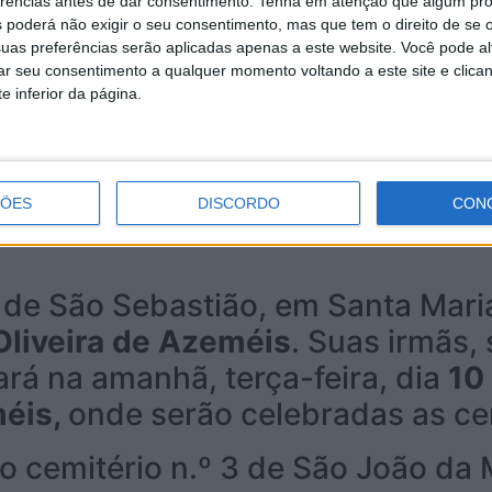
erências antes de dar consentimento.
Tenha em atenção que algum pr
 poderá não exigir o seu consentimento, mas que tem o direito de se 
uas preferências serão aplicadas apenas a este website. Você pode al
rar seu consentimento a qualquer momento voltando a este site e clica
e inferior da página.
ÇÕES
DISCORDO
CON
 de São Sebastião, em Santa Maria 
liveira de Azeméis
. Suas irmãs, 
ará na amanhã, terça-feira, dia
10 
méis,
onde serão celebradas as cer
o cemitério n.º 3 de São João da 