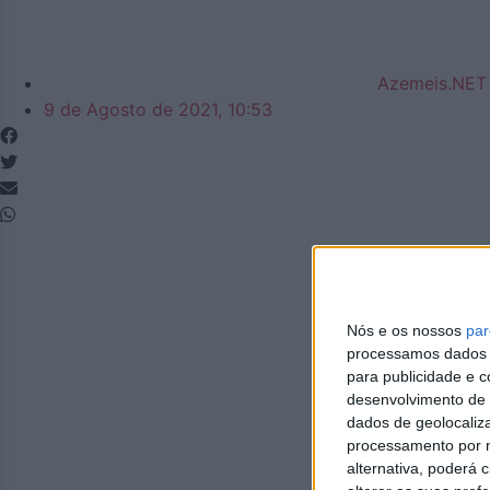
Azemeis.NET
9 de Agosto de 2021, 10:53
Nós e os nossos
par
processamos dados p
para publicidade e 
desenvolvimento de 
dados de geolocaliza
processamento por n
alternativa, poderá