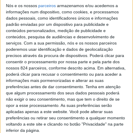
Nós e os nossos
parceiros
armazenamos e/ou acedemos a
informações num dispositivo, como cookies, e processamos
dados pessoais, como identificadores únicos e informações
Azemeis.NET
padrão enviadas por um dispositivo para publicidade e
LAB
conteúdos personalizados, medição de publicidade e
conteúdos, pesquisa de audiências e desenvolvimento de
18 de Novembro de 2020, 19:53
serviços.
Com a sua permissão, nós e os nossos parceiros
poderemos usar identificação e dados de geolocalização
precisos através da procura de dispositivos. Poderá clicar para
consentir o processamento por nossa parte e pela parte dos
nossos 824 parceiros, conforme descrito acima. Em alternativa,
Necrologia
,
Palmaz
poderá clicar para recusar o consentimento ou para aceder a
informações mais pormenorizadas e alterar as suas
Manuel de Jesus
preferências antes de dar consentimento.
Tenha em atenção
que algum processamento dos seus dados pessoais poderá
(1938-2020)
não exigir o seu consentimento, mas que tem o direito de se
opor a esse processamento. As suas preferências serão
aplicadas apenas a este website. Você pode alterar suas
✞ Faleceu com 82 anos em França, e foi residente no
preferências ou retirar seu consentimento a qualquer momento
Lugar Casal-Palmaz. A família participa que o funeral se
voltando a este site e clicando no botão "Privacidade" na parte
realizará na sexta-feira, dia 20 de novembro, pelas 16h30,
inferior da página.