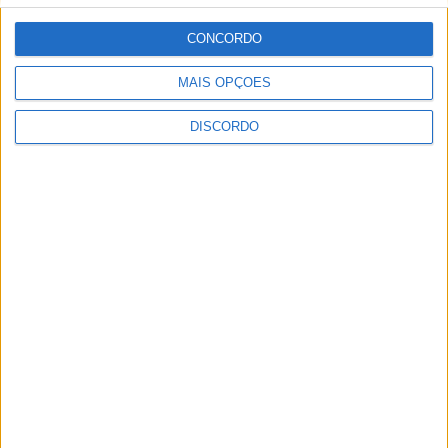
Guardar o meu nome, email e site neste navegador para a
próxima vez que eu comentar.
CONCORDO
MAIS OPÇÕES
Necrologia
Ossela
DISCORDO
Maria Lúcia da Silva (79 anos)
Necrologia
Travanca
Teresa Morais Pinheiro (31 anos)
Necrologia
Oliveira de Azeméis
Maria Gabriela Tavares Oliveira
(12 anos)
Necrologia
Oliveira de Azeméis
Jorge Onofre Pereira
Necrologia
Oliveira de Azeméis