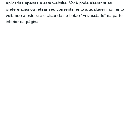
aplicadas apenas a este website. Você pode alterar suas
amanhã, quarta-feira, dia 11 de maio, pelas 15h00, na
preferências ou retirar seu consentimento a qualquer momento
Capela Mortuária do Cemitério de Oliveira de Azeméis. O
voltando a este site e clicando no botão "Privacidade" na parte
corpo encontrar-se-à em câmara-ardente a partir das
inferior da página.
14h00.
Azemeis.NET
LAB
10 de Maio de 2022, 15:59
✞