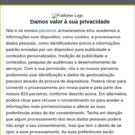
Damos valor à sua privacidade
Azemeis.NET
Nós e os nossos
parceiros
armazenamos e/ou acedemos a
LAB
informações num dispositivo, como cookies, e processamos
10 de Maio de 2022, 15:59
dados pessoais, como identificadores únicos e informações
padrão enviadas por um dispositivo para publicidade e
conteúdos personalizados, medição de publicidade e
conteúdos, pesquisa de audiências e desenvolvimento de
serviços.
Com a sua permissão, nós e os nossos parceiros
Necrologia
,
Oliveira de Azeméis
poderemos usar identificação e dados de geolocalização
precisos através da procura de dispositivos. Poderá clicar para
Manuel Almeida Costa
consentir o processamento por nossa parte e pela parte dos
nossos 824 parceiros, conforme descrito acima. Em alternativa,
(1931-2022)
poderá clicar para recusar o consentimento ou para aceder a
informações mais pormenorizadas e alterar as suas
preferências antes de dar consentimento.
Tenha em atenção
✞ Faleceu com 91 anos, e foi residente na Azinhaga
que algum processamento dos seus dados pessoais poderá
Manuel Andrade Serôdio - Calvário, em Oliveira de
não exigir o seu consentimento, mas que tem o direito de se
opor a esse processamento. As suas preferências serão
Azeméis. Sua família participa que o funeral se realiza