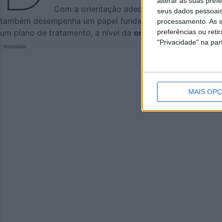
alterar as suas pref
Com a orientação adequada e uma intervenç
seus dados pessoais
também desempenha um papel fundamental no crescimento e
processamento. As s
preferências ou reti
um plano de tratamento, a nível da
ortodontia intercetiva
"Privacidade" na part
Publicidade
MAIS OP