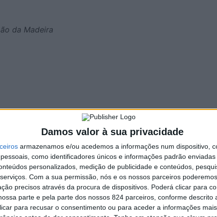
João da Madeira
SJM
Damos valor à sua privacidade
ceiros
armazenamos e/ou acedemos a informações num dispositivo, c
essoais, como identificadores únicos e informações padrão enviadas 
conteúdos personalizados, medição de publicidade e conteúdos, pesqui
serviços.
Com a sua permissão, nós e os nossos parceiros poderemos 
ria, o profissional não apenas verifica a saúde da boca, l
ção precisos através da procura de dispositivos. Poderá clicar para co
o de biberão, chupeta ou sucção do dedo. Esta análise pre
ossa parte e pela parte dos nossos 824 parceiros, conforme descrito
ada dentária, prevenindo o aparecimento de alterações ou
 clicar para recusar o consentimento ou para aceder a informações ma