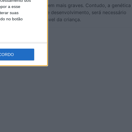
ocessamento dos
os antes que se tornem mais graves. Contudo, a genética
opor a esse
padrão específico de desenvolvimento, será necessário
terar suas
ndo no botão
 um crescimento saudável da criança.
CORDO