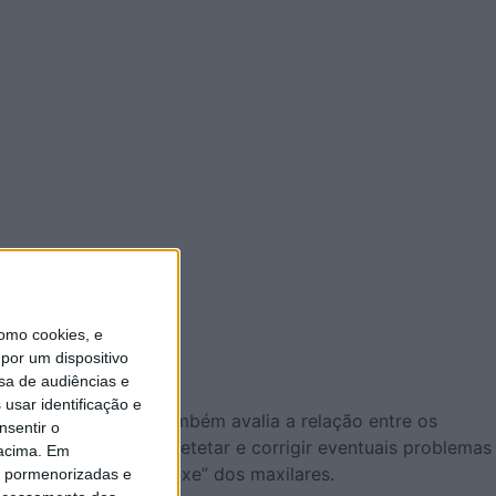
omo cookies, e
por um dispositivo
sa de audiências e
usar identificação e
ábios e dentes, mas também avalia a relação entre os
nsentir o
coce é crucial para detetar e corrigir eventuais problemas
 acima. Em
 disfunções no “encaixe” dos maxilares.
is pormenorizadas e