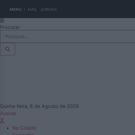
MENU
MAIL
JORNAIS
Pular
Procurar
para
o
conteúdo
Quinta-feira, 6 de Agosto de 2026
Assinar
Na Cidade