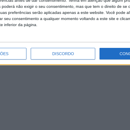
erências antes de dar consentimento.
Tenha em atenção que algum pr
ão atempada, muitos desses problemas podem ser corrigid
 poderá não exigir o seu consentimento, mas que tem o direito de se 
 na oclusão da criança. Se houver tendência para algum 
uas preferências serão aplicadas apenas a este website. Você pode al
rar seu consentimento a qualquer momento voltando a este site e clica
e
corretiva
, mais detalhado e a longo prazo, para garantir
e inferior da página.
ÇÕES
DISCORDO
CON