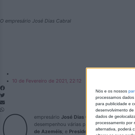
O empresário José Dias Cabral
Azemeis.net
10 de Fevereiro de 2021, 22:12
Nós e os nossos
par
processamos dados p
para publicidade e 
O
desenvolvimento de 
dados de geolocaliza
empresário
José Dias Cabral
faleceu. Const
processamento por n
desempenhou várias papéis de destaque na c
alternativa, poderá
de Azeméis
; e
Presidente de Junta de Fre