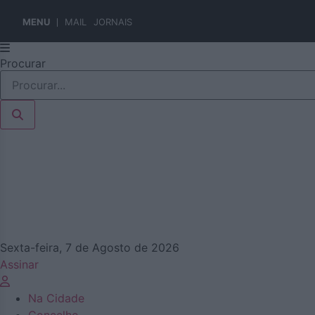
MENU
MAIL
JORNAIS
Pular
Procurar
para
o
conteúdo
Sexta-feira, 7 de Agosto de 2026
Assinar
Na Cidade