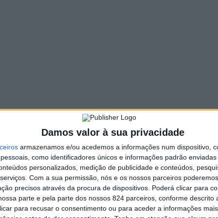
Damos valor à sua privacidade
ceiros
armazenamos e/ou acedemos a informações num dispositivo, c
essoais, como identificadores únicos e informações padrão enviadas 
conteúdos personalizados, medição de publicidade e conteúdos, pesqui
serviços.
Com a sua permissão, nós e os nossos parceiros poderemos 
ção precisos através da procura de dispositivos. Poderá clicar para co
ruiu a pulso, a partir da freguesia de
Travanca
, uma grand
ossa parte e pela parte dos nossos 824 parceiros, conforme descrito
omunidade oliveirense. Foi, por exemplo, Sócio Fundador 
 clicar para recusar o consentimento ou para aceder a informações ma
guesia de Travanca
no mandato de 1985-1989.