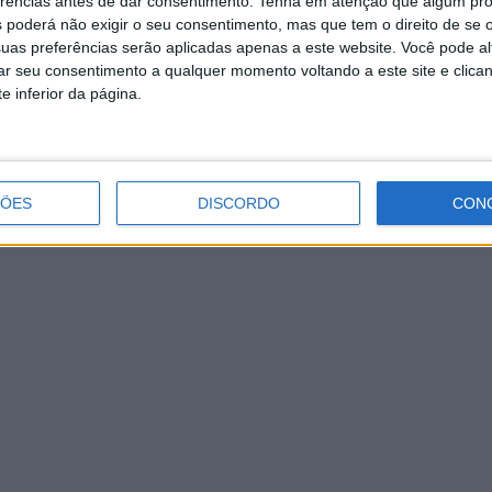
erências antes de dar consentimento.
Tenha em atenção que algum pr
 poderá não exigir o seu consentimento, mas que tem o direito de se 
is, a presidência da União de Freguesias de Pinheiro da 
uas preferências serão aplicadas apenas a este website. Você pode al
a direção do Lions de Oliveira de Azeméis lembra, também 
rar seu consentimento a qualquer momento voltando a este site e clica
e inferior da página.
ÇÕES
DISCORDO
CON