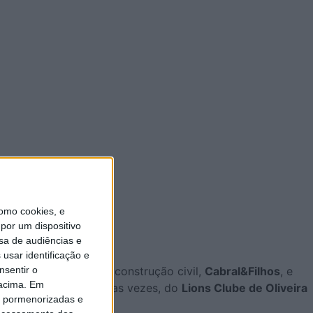
omo cookies, e
por um dispositivo
sa de audiências e
usar identificação e
nsentir o
e empresa na área da construção civil,
Cabral&Filhos
, e
 acima. Em
e Presidente, repetidas vezes, do
Lions Clube de Oliveira
is pormenorizadas e