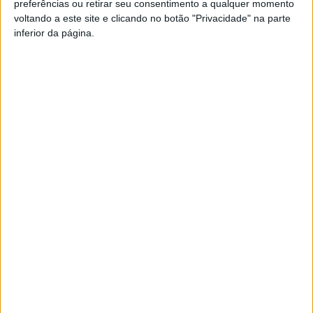
preferências ou retirar seu consentimento a qualquer momento
dia 6 de abril, pelas 11h00, na Igreja Matriz de São
voltando a este site e clicando no botão "Privacidade" na parte
Martinho da Gândara, onde serão celebradas as
inferior da página.
cerimónias religiosas.
Azemeis.NET
LAB
5 de Abril de 2021, 15:19
✞