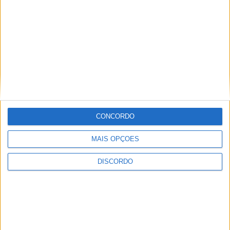
Nome
*
CONCORDO
Email
*
MAIS OPÇÕES
Site
DISCORDO
Guardar o meu nome, email e site neste navegador para a
próxima vez que eu comentar.