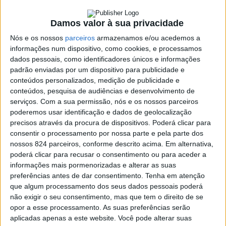
Damos valor à sua privacidade
Nós e os nossos
parceiros
armazenamos e/ou acedemos a
Azemeis.NET
informações num dispositivo, como cookies, e processamos
LAB
dados pessoais, como identificadores únicos e informações
5 de Abril de 2021, 15:19
padrão enviadas por um dispositivo para publicidade e
conteúdos personalizados, medição de publicidade e
conteúdos, pesquisa de audiências e desenvolvimento de
serviços.
Com a sua permissão, nós e os nossos parceiros
poderemos usar identificação e dados de geolocalização
precisos através da procura de dispositivos. Poderá clicar para
Necrologia
consentir o processamento por nossa parte e pela parte dos
José Alves da Silva
nossos 824 parceiros, conforme descrito acima. Em alternativa,
poderá clicar para recusar o consentimento ou para aceder a
(1929-2021)
informações mais pormenorizadas e alterar as suas
preferências antes de dar consentimento.
Tenha em atenção
que algum processamento dos seus dados pessoais poderá
✞ Faleceu com 92 anos e foi residente na Rua do Breijo,
não exigir o seu consentimento, mas que tem o direito de se
opor a esse processamento. As suas preferências serão
na freguesia de São Martinho da Gândara. Sua família
aplicadas apenas a este website. Você pode alterar suas
participa que o funeral se realizará amanhã, terça-feira,