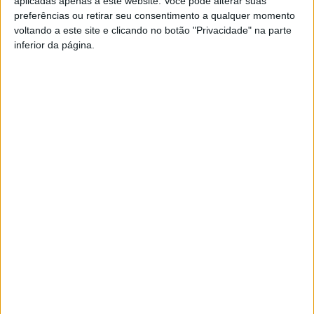
aplicadas apenas a este website. Você pode alterar suas
preferências ou retirar seu consentimento a qualquer momento
Faleceu com 88 anos, no Hospital São Sebastião, em
voltando a este site e clicando no botão "Privacidade" na parte
Santa Maria da Feira, e foi residente na Rua Monte de
inferior da página.
Além, na freguesia de Travanca.
Azemeis.NET
LAB
13 de Dezembro de 2022, 14:07
✞