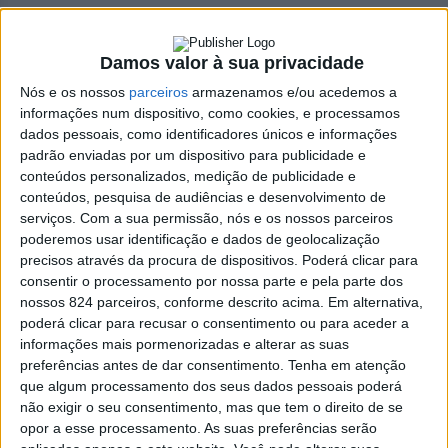
Damos valor à sua privacidade
Azemeis.NET
Nós e os nossos
parceiros
armazenamos e/ou acedemos a
LAB
informações num dispositivo, como cookies, e processamos
13 de Dezembro de 2022, 14:07
dados pessoais, como identificadores únicos e informações
padrão enviadas por um dispositivo para publicidade e
conteúdos personalizados, medição de publicidade e
conteúdos, pesquisa de audiências e desenvolvimento de
serviços.
Com a sua permissão, nós e os nossos parceiros
poderemos usar identificação e dados de geolocalização
Necrologia
,
Travanca
precisos através da procura de dispositivos. Poderá clicar para
Iolanda Assunção
consentir o processamento por nossa parte e pela parte dos
nossos 824 parceiros, conforme descrito acima. Em alternativa,
Gomes Pinto
poderá clicar para recusar o consentimento ou para aceder a
informações mais pormenorizadas e alterar as suas
preferências antes de dar consentimento.
Tenha em atenção
Rodrigues (1934-
que algum processamento dos seus dados pessoais poderá
não exigir o seu consentimento, mas que tem o direito de se
2022)
opor a esse processamento. As suas preferências serão