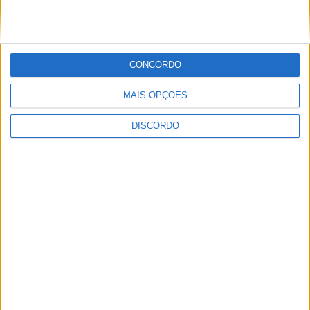
com o ISVOUGA
Seguinte
O futuro para o Business Center na Área de
Acolhimento Empresarial de Ul/Loureiro
Next
CONCORDO
LEIA TAMBÉM
MAIS OPÇÕES
Futebol
UD Oliveirense
DISCORDO
estreia-se na Liga 3
com empate (0-0) e
Pedro Ribeiro destaca
“ansiedade normal”
Sociedade
Do bullying a três
cirurgias aos olhos: o
drama da oliveirense
Isabela Santos antes