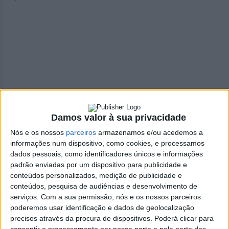
No âmbito do projeto ‘SAP 4.0’ foram visitadas diversas
empresas do EDV
Damos valor à sua privacidade
Nós e os nossos
parceiros
armazenamos e/ou acedemos a
informações num dispositivo, como cookies, e processamos
dados pessoais, como identificadores únicos e informações
padrão enviadas por um dispositivo para publicidade e
conteúdos personalizados, medição de publicidade e
conteúdos, pesquisa de audiências e desenvolvimento de
Azemeis.net
serviços.
Com a sua permissão, nós e os nossos parceiros
4 de Maio de 2022, 19:19
poderemos usar identificação e dados de geolocalização
precisos através da procura de dispositivos. Poderá clicar para