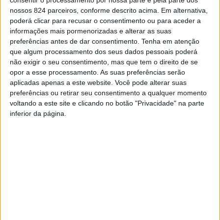
consentir o processamento por nossa parte e pela parte dos
nossos 824 parceiros, conforme descrito acima. Em alternativa,
A
poderá clicar para recusar o consentimento ou para aceder a
informações mais pormenorizadas e alterar as suas
companhada pelo INESC TEC, seu parceiro
preferências antes de dar consentimento.
Tenha em atenção
tecnológico, a AECOA encerrou um ciclo de
que algum processamento dos seus dados pessoais poderá
visitas a empresas da região. Cerca de uma
não exigir o seu consentimento, mas que tem o direito de se
dezena abriu as suas portas a mais um
opor a esse processamento. As suas preferências serão
projeto financiado pelos fundos comunitários
aplicadas apenas a este website. Você pode alterar suas
preferências ou retirar seu consentimento a qualquer momento
e executado por esta Associação, neste caso em
voltando a este site e clicando no botão "Privacidade" na parte
consórcio com a AEF. Trata-se de um programa voltado
inferior da página.
para os Sistemas Avançados de Produção (SAP).
O mais recente projeto cofinanciado pelos fundos
provenientes do programa ‘Portugal 2020’ da Associação
Empresarial do Concelho de Oliveira de Azeméis (AECOA),
desta vez promovido em parceria com a Associação
Empresarial do Concelho da Feira (AEF), vai permitir a
caraterização
AS-IS
(estado atual) e o desenho do
roadmap
estratégico para os Sistemas Avançados de