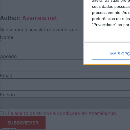
alterar as suas pref
seus dados pessoais
processamento. As s
Author:
Azemeis.net
preferências ou reti
"Privacidade" na part
Subscreva a newsletter azeméis.net
Nome
MAIS OP
Apelido
Email
Eu sou
Li e aceito os termos e condições do Azeméis.Net.
Publicidade