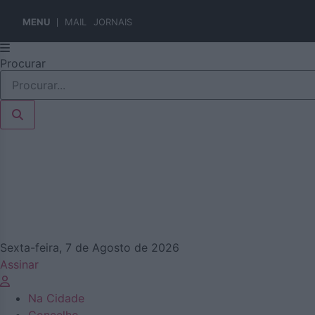
MENU
MAIL
JORNAIS
Pular
Procurar
para
o
conteúdo
Sexta-feira, 7 de Agosto de 2026
Assinar
Na Cidade