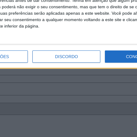
erências antes de dar consentimento.
Tenha em atenção que algum pr
 poderá não exigir o seu consentimento, mas que tem o direito de se 
uas preferências serão aplicadas apenas a este website. Você pode al
rar seu consentimento a qualquer momento voltando a este site e clica
e inferior da página.
ÇÕES
DISCORDO
CON