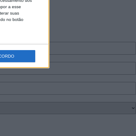
ocessamento dos
opor a esse
terar suas
ndo no botão
CORDO