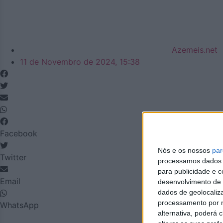
Azemeis.net
11 de Novembro de 2024, 15:38
Facebook
Nós e os nossos
par
Twitter
processamos dados p
para publicidade e 
Email
desenvolvimento de 
dados de geolocaliza
processamento por n
WhatsApp
alternativa, poderá