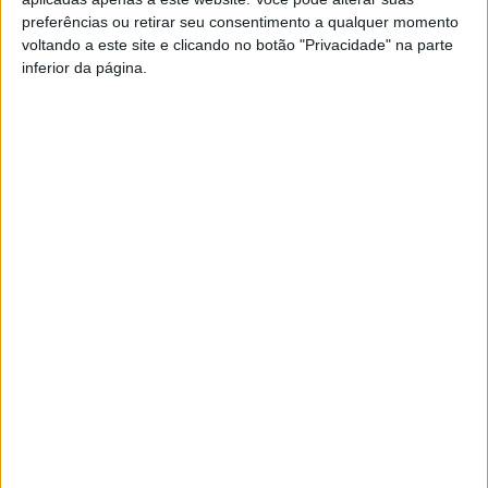
Alegria, em Oliveira de Azeméis. A família comunica que o
preferências ou retirar seu consentimento a qualquer momento
funeral se realizou hoje, segunda-feira, dia 4 de
voltando a este site e clicando no botão "Privacidade" na parte
julho, pelas 11h00 na Capela Mortuária do Cemitério de
inferior da página.
Oliveira de Azeméis, onde foi celebrada a cerimónia
religiosa.
Azemeis.NET
LAB
4 de Julho de 2022, 22:52