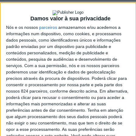
Damos valor à sua privacidade
Azemeis.NET
Nós e os nossos
parceiros
armazenamos e/ou acedemos a
LAB
informações num dispositivo, como cookies, e processamos
4 de Julho de 2022, 22:52
dados pessoais, como identificadores únicos e informações
padrão enviadas por um dispositivo para publicidade e
conteúdos personalizados, medição de publicidade e
conteúdos, pesquisa de audiências e desenvolvimento de
serviços.
Com a sua permissão, nós e os nossos parceiros
poderemos usar identificação e dados de geolocalização
Necrologia
,
Oliveira de Azeméis
precisos através da procura de dispositivos. Poderá clicar para
Fernanda Espada
consentir o processamento por nossa parte e pela parte dos
nossos 824 parceiros, conforme descrito acima. Em alternativa,
poderá clicar para recusar o consentimento ou para aceder a
Simões dos Santos
informações mais pormenorizadas e alterar as suas
preferências antes de dar consentimento.
Tenha em atenção
(1926-2022)
que algum processamento dos seus dados pessoais poderá
não exigir o seu consentimento, mas que tem o direito de se
opor a esse processamento. As suas preferências serão
✞ Faleceu com 96 anos e foi residente na Rua António
aplicadas apenas a este website. Você pode alterar suas