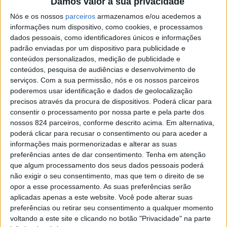
Damos valor à sua privacidade
Nós e os nossos
parceiros
armazenamos e/ou acedemos a
informações num dispositivo, como cookies, e processamos
dados pessoais, como identificadores únicos e informações
Azemeis.NET
padrão enviadas por um dispositivo para publicidade e
LAB
conteúdos personalizados, medição de publicidade e
8 de Abril de 2021, 00:09
conteúdos, pesquisa de audiências e desenvolvimento de
serviços.
Com a sua permissão, nós e os nossos parceiros
poderemos usar identificação e dados de geolocalização
precisos através da procura de dispositivos. Poderá clicar para
consentir o processamento por nossa parte e pela parte dos
nossos 824 parceiros, conforme descrito acima. Em alternativa,
Bustelo
,
Necrologia
poderá clicar para recusar o consentimento ou para aceder a
Dorino de Bastos
informações mais pormenorizadas e alterar as suas
preferências antes de dar consentimento.
Tenha em atenção
Valente (1939-2021)
que algum processamento dos seus dados pessoais poderá
não exigir o seu consentimento, mas que tem o direito de se
opor a esse processamento. As suas preferências serão
aplicadas apenas a este website. Você pode alterar suas
preferências ou retirar seu consentimento a qualquer momento
voltando a este site e clicando no botão "Privacidade" na parte