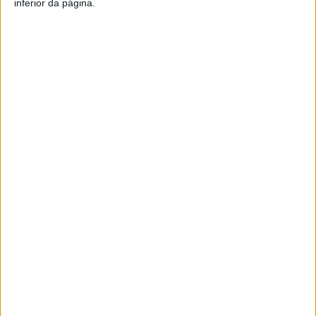
inferior da página.
Azemeis.NET
LAB
8 de Abril de 2021, 00:09
✞
✞