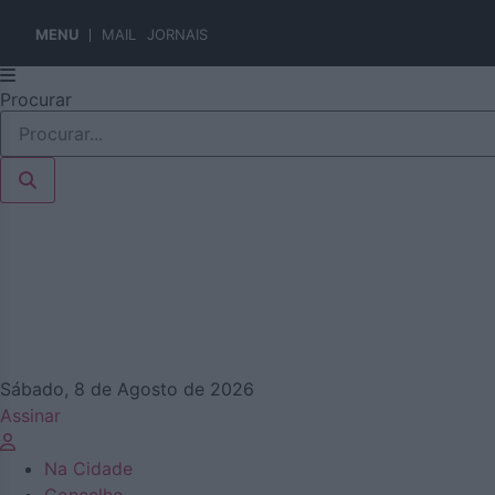
MENU
MAIL
JORNAIS
Pular
Procurar
para
o
conteúdo
Sábado, 8 de Agosto de 2026
Assinar
Na Cidade