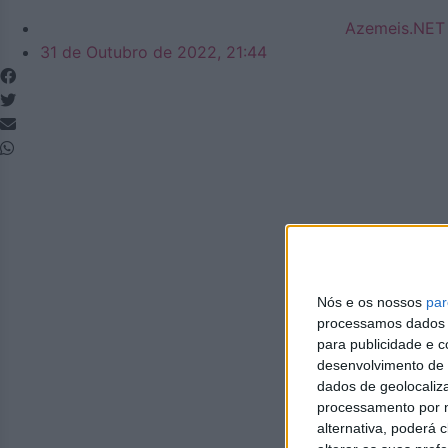
Azemeis.NET
31 de Outubro de 2022, 21:44
Nós e os nossos
par
processamos dados p
para publicidade e 
desenvolvimento de 
dados de geolocaliza
processamento por n
alternativa, poderá