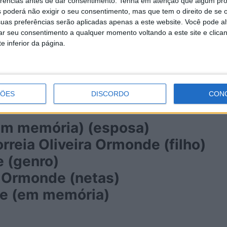
erências antes de dar consentimento.
Tenha em atenção que algum pr
 poderá não exigir o seu consentimento, mas que tem o direito de se 
uas preferências serão aplicadas apenas a este website. Você pode al
 César Pinho da Santa Casa da Mis
rar seu consentimento a qualquer momento voltando a este site e clica
s, na freguesia de Ul.
A sua famíl
e inferior da página.
vembro,
pelas 11h00
,
na Igreja Mat
00.
ÇÕES
DISCORDO
CON
(em memória) (esposa)
rreia Oliveira Ormonde (filho)
e (genro)
a Ormonde (netas)
de (em memória)