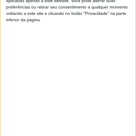
aplicadas apenas a este website. Você pode alterar suas
Rua de Vilar, em Oliveira de Azeméis.
preferências ou retirar seu consentimento a qualquer momento
voltando a este site e clicando no botão "Privacidade" na parte
inferior da página.
Azemeis.NET
LAB
19 de Dezembro de 2022, 23:27
✞