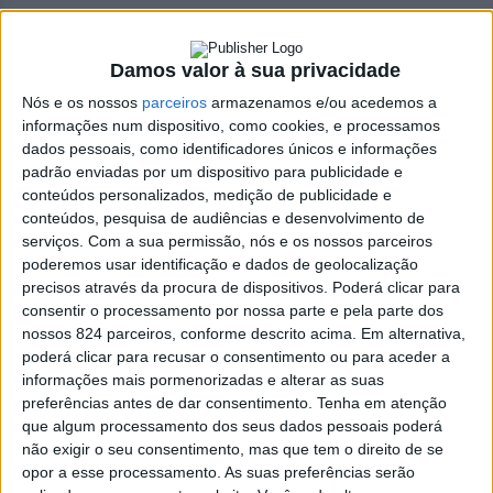
Damos valor à sua privacidade
Azemeis.NET
Nós e os nossos
parceiros
armazenamos e/ou acedemos a
LAB
informações num dispositivo, como cookies, e processamos
19 de Dezembro de 2022, 23:27
dados pessoais, como identificadores únicos e informações
padrão enviadas por um dispositivo para publicidade e
conteúdos personalizados, medição de publicidade e
conteúdos, pesquisa de audiências e desenvolvimento de
serviços.
Com a sua permissão, nós e os nossos parceiros
poderemos usar identificação e dados de geolocalização
Necrologia
,
Oliveira de Azeméis
precisos através da procura de dispositivos. Poderá clicar para
António de Oliveira
consentir o processamento por nossa parte e pela parte dos
nossos 824 parceiros, conforme descrito acima. Em alternativa,
Alves Moreira (1958-
poderá clicar para recusar o consentimento ou para aceder a
informações mais pormenorizadas e alterar as suas
preferências antes de dar consentimento.
Tenha em atenção
2022)
que algum processamento dos seus dados pessoais poderá
não exigir o seu consentimento, mas que tem o direito de se
opor a esse processamento. As suas preferências serão
Faleceu com 64 anos, no IPO do Porto, e foi residente na