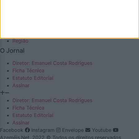
Economia
Política
Desporto
Cultura
Lazer
Região
O Jornal
Diretor: Emanuel Costa Rodrigues
Ficha Técnica
Estatuto Editorial
Assinar
Diretor: Emanuel Costa Rodrigues
Ficha Técnica
Estatuto Editorial
Assinar
Facebook
Instagram
Envelope
Youtube
Azeméis.Net, 2022 © Todos os direitos reservados