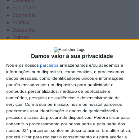
Concelho
Sociedade
Economia
Política
Desporto
Cultura
Lazer
Região
Damos valor à sua privacidade
Na Cidade
Nós e os nossos
parceiros
armazenamos e/ou acedemos a
Concelho
informações num dispositivo, como cookies, e processamos
Sociedade
dados pessoais, como identificadores únicos e informações
Economia
padrão enviadas por um dispositivo para publicidade e
Política
conteúdos personalizados, medição de publicidade e
Desporto
conteúdos, pesquisa de audiências e desenvolvimento de
Cultura
serviços.
Com a sua permissão, nós e os nossos parceiros
poderemos usar identificação e dados de geolocalização
Lazer
precisos através da procura de dispositivos. Poderá clicar para
Região
consentir o processamento por nossa parte e pela parte dos
Agenda
nossos 824 parceiros, conforme descrito acima. Em alternativa,
Necrologia
poderá clicar para recusar o consentimento ou para aceder a