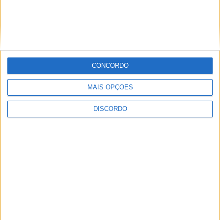
integra a nova direção nacional
da Erasmus Student Network
Portugal
CONCORDO
Azemeis.NET
azemeis.net alcança os 20 mil
MAIS OPÇÕES
seguidores no Facebook
DISCORDO
Sociedade
Travanca
Médica com raízes em Travanca
morre em acidente de mota em
Formentera
Concelho
Sociedade
Faleceu Jorge Onofre Pereira, o
pai do estilista oliveirense Luís