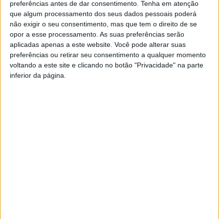
preferências antes de dar consentimento.
Tenha em atenção
próximo diretor do CHEDV (Centro Hospitalar do Entre
que algum processamento dos seus dados pessoais poderá
Douro e Vouga) uma vez que o mandato de Miguel Paiva
não exigir o seu consentimento, mas que tem o direito de se
está perto do fim.
opor a esse processamento. As suas preferências serão
aplicadas apenas a este website. Você pode alterar suas
preferências ou retirar seu consentimento a qualquer momento
voltando a este site e clicando no botão "Privacidade" na parte
inferior da página.
Azemeis.net
1 de Outubro de 2022, 10:18