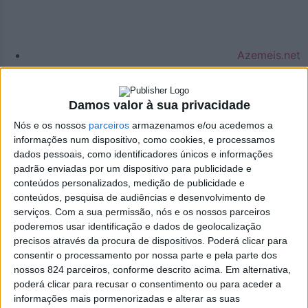
Azemeis.net
1 de Outubro de 2022, 10:18
Damos valor à sua privacidade
Nós e os nossos
parceiros
armazenamos e/ou acedemos a
informações num dispositivo, como cookies, e processamos
Exclusivo
,
Sociedade
dados pessoais, como identificadores únicos e informações
padrão enviadas por um dispositivo para publicidade e
Miguel Portela: o rumor
conteúdos personalizados, medição de publicidade e
conteúdos, pesquisa de audiências e desenvolvimento de
da direção do CHEDV e
serviços.
Com a sua permissão, nós e os nossos parceiros
poderemos usar identificação e dados de geolocalização
o futuro real
precisos através da procura de dispositivos. Poderá clicar para
consentir o processamento por nossa parte e pela parte dos
nossos 824 parceiros, conforme descrito acima. Em alternativa,
poderá clicar para recusar o consentimento ou para aceder a
> Após ter anunciado a saída da direção executiva do
informações mais pormenorizadas e alterar as suas
ACES - Aveiro Norte, Miguel Portela foi apontado como o