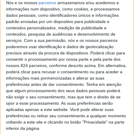
Agenda
Nós e os nossos
parceiros
armazenamos e/ou acedemos a
informações num dispositivo, como cookies, e processamos
Necrologia
dados pessoais, como identificadores únicos e informações
padrão enviadas por um dispositivo para publicidade e
conteúdos personalizados, medição de publicidade e
conteúdos, pesquisa de audiências e desenvolvimento de
serviços.
Com a sua permissão, nós e os nossos parceiros
poderemos usar identificação e dados de geolocalização
precisos através da procura de dispositivos. Poderá clicar para
consentir o processamento por nossa parte e pela parte dos
nossos 824 parceiros, conforme descrito acima. Em alternativa,
Quinta-feira, 6 de Agosto de 2026
poderá clicar para recusar o consentimento ou para aceder a
informações mais pormenorizadas e alterar as suas
Últimas
preferências antes de dar consentimento.
Tenha em atenção
Necrologia
que algum processamento dos seus dados pessoais poderá
Últimas
não exigir o seu consentimento, mas que tem o direito de se
opor a esse processamento. As suas preferências serão
Necrologia
aplicadas apenas a este website. Você pode alterar suas
Assinar
preferências ou retirar seu consentimento a qualquer momento
📸Azeméis à (Má)
voltando a este site e clicando no botão "Privacidade" na parte
inferior da página.