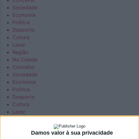
Concelho
Sociedade
Economia
Política
Desporto
Cultura
Lazer
Região
Na Cidade
Concelho
Sociedade
Economia
Política
Desporto
Cultura
Lazer
Região
Agenda
Damos valor à sua privacidade
Necrologia