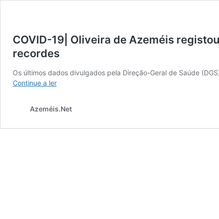
COVID-19| Oliveira de Azeméis registo
recordes
Os últimos dados divulgados pela Direção-Geral de Saúde (DGS)
COVID-
Continue a ler
19|
Oliveira
Azeméis.Net
de
Azeméis
registou
o
maior
número
de
casos
positivos
de
sempre.