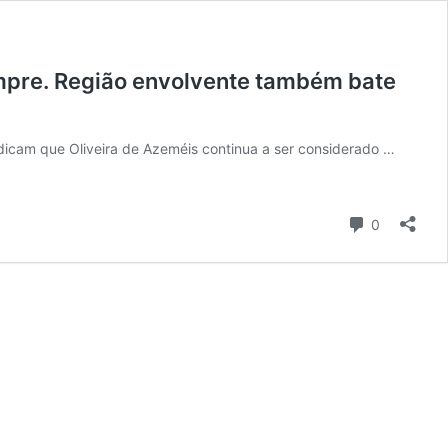
empre. Região envolvente também bate
dicam que Oliveira de Azeméis continua a ser considerado …
Comentári
0