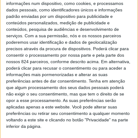
informações num dispositivo, como cookies, e processamos
dados pessoais, como identificadores únicos e informações
padrão enviadas por um dispositivo para publicidade e
Email
conteúdos personalizados, medição de publicidade e
conteúdos, pesquisa de audiências e desenvolvimento de
serviços.
Com a sua permissão, nós e os nossos parceiros
Eu sou
poderemos usar identificação e dados de geolocalização
precisos através da procura de dispositivos. Poderá clicar para
consentir o processamento por nossa parte e pela parte dos
Li e aceito os termos e condições do Azeméis.Net.
nossos 824 parceiros, conforme descrito acima. Em alternativa,
poderá clicar para recusar o consentimento ou para aceder a
informações mais pormenorizadas e alterar as suas
Publicidade
preferências antes de dar consentimento.
Tenha em atenção
que algum processamento dos seus dados pessoais poderá
não exigir o seu consentimento, mas que tem o direito de se
opor a esse processamento. As suas preferências serão
aplicadas apenas a este website. Você pode alterar suas
preferências ou retirar seu consentimento a qualquer momento
Facebook
voltando a este site e clicando no botão "Privacidade" na parte
inferior da página.
Twitter