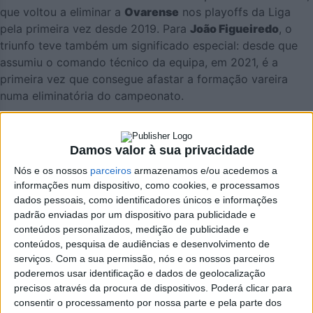
que voltou a eliminar a
Ovarense
nos playoffs da Liga
pela primeira vez desde 2019. Para
João Figueiredo
, o
triunfo teve também um significado especial: desde que
assumiu o comando técnico da equipa, em 2021, é a
primeira vez que consegue afastar a formação vareira
numa eliminatória do campeonato.
Damos valor à sua privacidade
Nós e os nossos
parceiros
armazenamos e/ou acedemos a
informações num dispositivo, como cookies, e processamos
dados pessoais, como identificadores únicos e informações
padrão enviadas por um dispositivo para publicidade e
conteúdos personalizados, medição de publicidade e
conteúdos, pesquisa de audiências e desenvolvimento de
serviços.
Com a sua permissão, nós e os nossos parceiros
poderemos usar identificação e dados de geolocalização
precisos através da procura de dispositivos. Poderá clicar para
consentir o processamento por nossa parte e pela parte dos