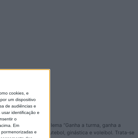
omo cookies, e
por um dispositivo
sa de audiências e
usar identificação e
nsentir o
feira e sábado), sob o lema “Ganha a turma, ganha a
 acima. Em
is pormenorizadas e
dades: badminton, futebol, ginástica e voleibol. Trata-se