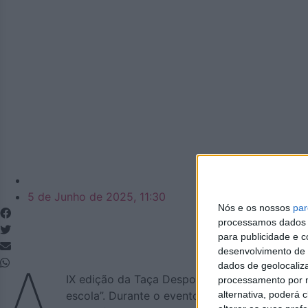
Azemeis.net
5 de Junho de 2025, 11:30
Nós e os nossos
par
processamos dados p
para publicidade e 
desenvolvimento de 
A
dados de geolocaliza
IX edição da Taça Desporto Escolar vai decorr
processamento por n
alternativa, poderá
escola”. Durante o evento centenas de alunos 