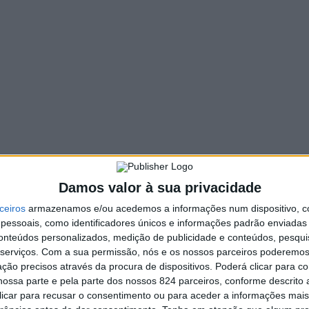
Damos valor à sua privacidade
ceiros
armazenamos e/ou acedemos a informações num dispositivo, c
essoais, como identificadores únicos e informações padrão enviadas 
conteúdos personalizados, medição de publicidade e conteúdos, pesqui
serviços.
Com a sua permissão, nós e os nossos parceiros poderemos 
ção precisos através da procura de dispositivos. Poderá clicar para co
er em Oliveira de Azeméis nos dias 6 e 7 de junho (sexta-
ossa parte e pela parte dos nossos 824 parceiros, conforme descrito
 clicar para recusar o consentimento ou para aceder a informações ma
do 7º ano vão entrar em ação, no sábado, em quatro modali