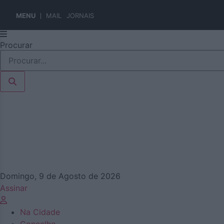
MENU
MAIL
JORNAIS
Pular
Procurar
para
o
conteúdo
Domingo, 9 de Agosto de 2026
Assinar
Na Cidade