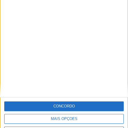
Prev
Anterior
Bombeiros de Oliveira de Azeméis e
Fajões ultrapassaram as 22 mil ocorrências em 2025
Seguinte
Autarquia de Oliveira de Azeméis quer
transformar 280 hectares em espaço económico para
captar investimento
Next
LEIA TAMBÉM
Festas La Salette
Festas La Salette
2026: Milhares de
CONCORDO
velas, uma só fé e
MAIS OPÇÕES
emoção (imagens)