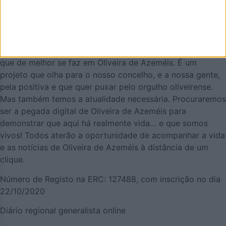
AZEMÉIS.NET é um jornal online pensado em promover o
que de melhor se faz em Oliveira de Azeméis. É um
projeto que olha para o nosso concelho, e a nossa gente,
pela positiva e que quer puxar pelo orgulho oliveirense.
Mas também temos a atualidade necessária. Procuraremos
ser a pegada digital de Oliveira de Azeméis para
demonstrar que aqui há realmente vida… e que somos
vivos! Todos aterão a oportunidade de acompanhar a vida
e as notícias de Oliveira de Azeméis à distância de um
clique.
Número de Registo na ERC: 127488, com inscrição no dia
22/10/2020
Diário regional generalista online