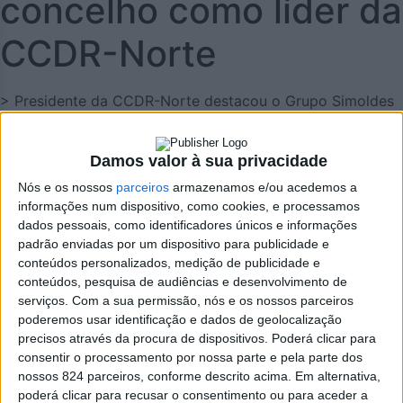
concelho como líder da
CCDR-Norte
> Presidente da CCDR-Norte destacou o Grupo Simoldes
Simoldes, a Escola Superior Aveiro Norte e o projeto
Fábrica do Futuro como exemplos da ligação entre
Damos valor à sua privacidade
conhecimento e indústria.
Nós e os nossos
parceiros
armazenamos e/ou acedemos a
informações num dispositivo, como cookies, e processamos
dados pessoais, como identificadores únicos e informações
padrão enviadas por um dispositivo para publicidade e
conteúdos personalizados, medição de publicidade e
conteúdos, pesquisa de audiências e desenvolvimento de
serviços.
Com a sua permissão, nós e os nossos parceiros
poderemos usar identificação e dados de geolocalização
Álvaro Santos escolheu Oliveira de Azeméis para o
precisos através da procura de dispositivos. Poderá clicar para
arranque do Roteiro de Inovação, numa visita à Simoldes e
consentir o processamento por nossa parte e pela parte dos
à Escola Superior Aveiro Norte.
nossos 824 parceiros, conforme descrito acima. Em alternativa,
poderá clicar para recusar o consentimento ou para aceder a