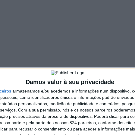
Damos valor à sua privacidade
ceiros
armazenamos e/ou acedemos a informações num dispositivo, c
essoais, como identificadores únicos e informações padrão enviadas 
conteúdos personalizados, medição de publicidade e conteúdos, pesqui
serviços.
Com a sua permissão, nós e os nossos parceiros poderemos 
ção precisos através da procura de dispositivos. Poderá clicar para co
méis irá promover no próximo sábado, dia 5 de novembro,
ossa parte e pela parte dos nossos 824 parceiros, conforme descrito
 clicar para recusar o consentimento ou para aceder a informações ma
que já têm no seu currículo três décadas (ou mais) de mil