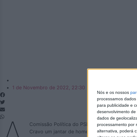
Azemeis.net
1 de Novembro de 2022, 22:30
Nós e os nossos
par
processamos dados p
para publicidade e 
desenvolvimento de 
A
dados de geolocaliza
Comissão Política do PSD de Oliveira de Aze
processamento por n
alternativa, poderá
Cravo um jantar de homenagem a 50 militantes 