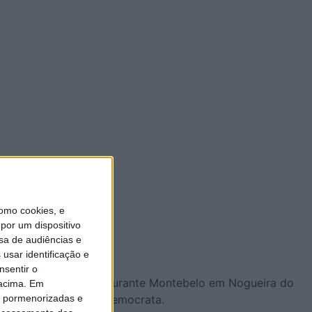
omo cookies, e
por um dispositivo
sa de audiências e
usar identificação e
nsentir o
 pelas 19h30, no Restaurante Montebelo em Nogueira do
 acima. Em
is pormenorizadas e
itância ativa social-democrata.