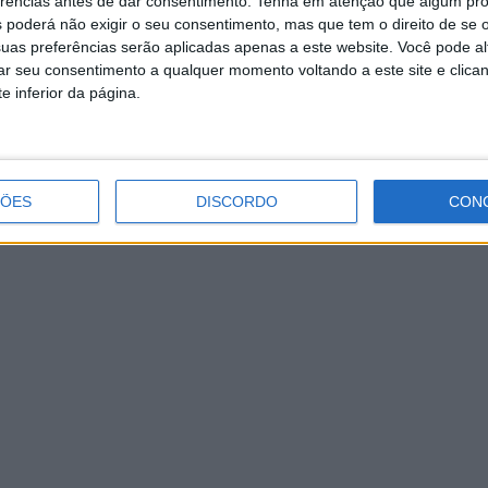
erências antes de dar consentimento.
Tenha em atenção que algum pr
as que visa, essencialmente,
“homenagear tantos homens e
 poderá não exigir o seu consentimento, mas que tem o direito de se 
o PSD no nosso concelho”.
Na lista estão nomes como, por
uas preferências serão aplicadas apenas a este website. Você pode al
rar seu consentimento a qualquer momento voltando a este site e clica
racia.
e inferior da página.
ÇÕES
DISCORDO
CON