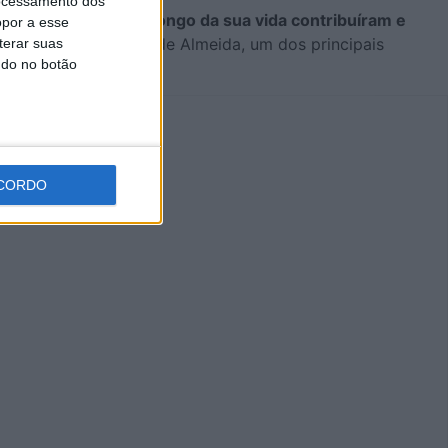
ocessamento dos
 mulheres que ao longo da sua vida contribuíram e
opor a esse
 exemplo, Casimiro de Almeida, um dos principais
terar suas
ndo no botão
CORDO