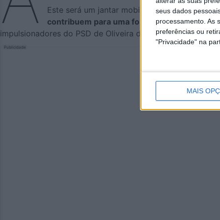
alterar as suas pref
Este será um jantar mobilizador do partido, m
seus dados pessoais
contribuem para uma forte implementação d
processamento. As s
preferências ou reti
impulsionadores do PSD de Oliveira de Azeméis em democ
"Privacidade" na part
Publicidade
MAIS OP