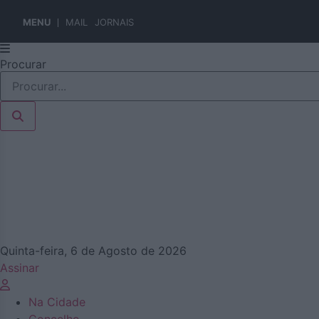
MENU
MAIL
JORNAIS
Pular
Procurar
para
o
conteúdo
Quinta-feira, 6 de Agosto de 2026
Assinar
Na Cidade