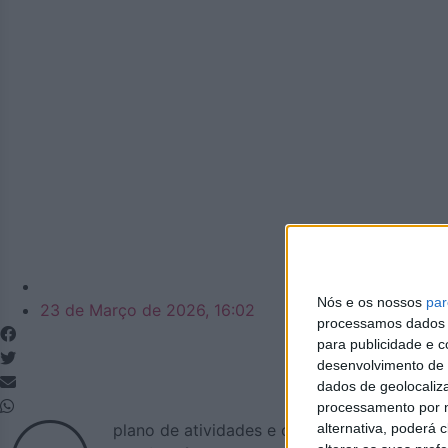
Azemeis.net
Nós e os nossos
par
23 de Março de 2026, 16:02
processamos dados p
para publicidade e 
desenvolvimento de 
dados de geolocaliza
processamento por n
alternativa, poderá
plano de atividades e orçamento da Junta d