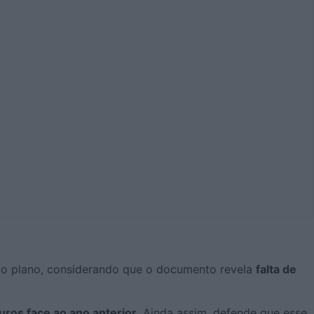
te o plano, considerando que o documento revela
falta de
uros face ao ano anterior
. Ainda assim, defende que esse