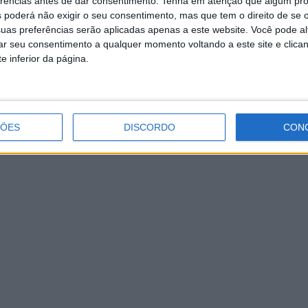
erências antes de dar consentimento.
Tenha em atenção que algum pr
til
, orçada em cerca de
15 mil euros
.
 poderá não exigir o seu consentimento, mas que tem o direito de se 
seiras do Centro de Saúde, sendo o único projeto de inves
uas preferências serão aplicadas apenas a este website. Você pode al
rar seu consentimento a qualquer momento voltando a este site e clica
e inferior da página.
ÇÕES
DISCORDO
CON