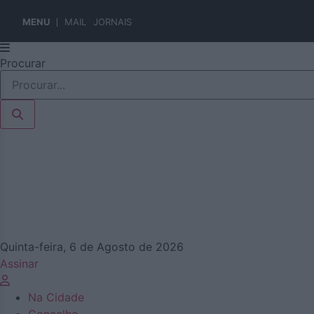
MENU
MAIL
JORNAIS
Pular
Procurar
para
o
conteúdo
Quinta-feira, 6 de Agosto de 2026
Assinar
Na Cidade