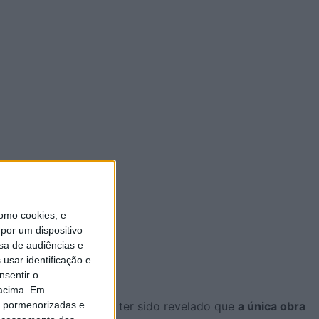
omo cookies, e
por um dispositivo
sa de audiências e
usar identificação e
nsentir o
 acima. Em
is pormenorizadas e
o política, depois de ter sido revelado que
a única obra