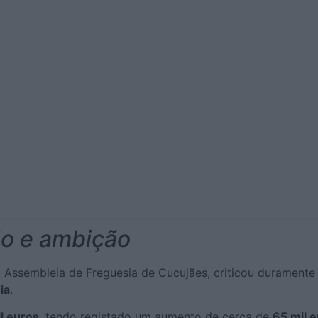
ão e ambição
a na Assembleia de Freguesia de Cucujães, criticou duramen
esia
.
l euros
, tendo registado um aumento de cerca de
65 mil e