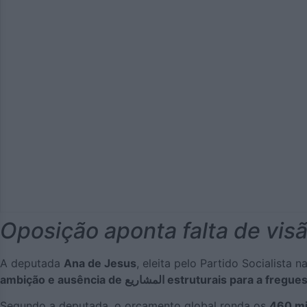
Oposição aponta falta de vis
A deputada
Ana de Jesus
, eleita pelo Partido Socialist
ambição e ausência de المشاريع estruturais para a fregu
Segundo a deputada, o orçamento global ronda os
460 mi