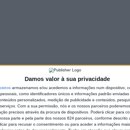
Damos valor à sua privacidade
ceiros
armazenamos e/ou acedemos a informações num dispositivo, c
essoais, como identificadores únicos e informações padrão enviadas 
conteúdos personalizados, medição de publicidade e conteúdos, pesqui
serviços.
Com a sua permissão, nós e os nossos parceiros poderemos 
ção precisos através da procura de dispositivos. Poderá clicar para co
ossa parte e pela parte dos nossos 824 parceiros, conforme descrito
 clicar para recusar o consentimento ou para aceder a informações ma
e Freguesia de Cucujães para 2026 está a gerar contestaçã