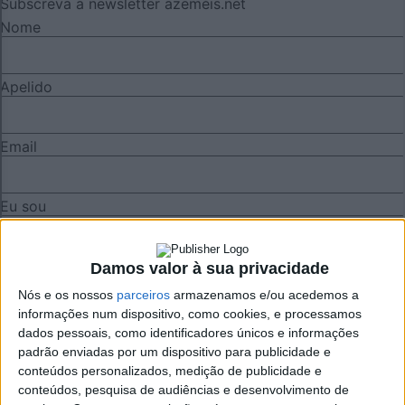
Subscreva a newsletter azeméis.net
Nome
Apelido
Email
Eu sou
Li e aceito os termos e condições do Azeméis.Net.
Damos valor à sua privacidade
Nós e os nossos
parceiros
armazenamos e/ou acedemos a
informações num dispositivo, como cookies, e processamos
Publicidade
dados pessoais, como identificadores únicos e informações
padrão enviadas por um dispositivo para publicidade e
conteúdos personalizados, medição de publicidade e
conteúdos, pesquisa de audiências e desenvolvimento de