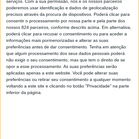
serviços.
Com a sua permissão, nós e os nossos parceiros
poderemos usar identificação e dados de geolocalização
Facebook
precisos através da procura de dispositivos. Poderá clicar para
consentir o processamento por nossa parte e pela parte dos
Twitter
nossos 824 parceiros, conforme descrito acima. Em alternativa,
poderá clicar para recusar o consentimento ou para aceder a
informações mais pormenorizadas e alterar as suas
Email
preferências antes de dar consentimento.
Tenha em atenção
que algum processamento dos seus dados pessoais poderá
WhatsApp
não exigir o seu consentimento, mas que tem o direito de se
Deixe um comentário
opor a esse processamento. As suas preferências serão
aplicadas apenas a este website. Você pode alterar suas
preferências ou retirar seu consentimento a qualquer momento
O seu endereço de email não será publicado.
Campos
voltando a este site e clicando no botão "Privacidade" na parte
obrigatórios marcados com
*
inferior da página.
Comentário
*