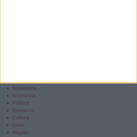
e as notícias de Oliveira de Azeméis à distância de um
clique.
Número de Registo na ERC: 127488, com inscrição no dia
22/10/2020
Diário regional generalista online
Facebook
Instagram
Envelope
Youtube
Em Destaque
Na Cidade
Concelho
Sociedade
Economia
Política
Desporto
Cultura
Lazer
Região