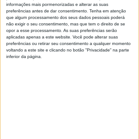
mil
informações mais pormenorizadas e alterar as suas
preferências antes de dar consentimento.
Tenha em atenção
que algum processamento dos seus dados pessoais poderá
> Concurso público prevê uma nova plataforma digital
não exigir o seu consentimento, mas que tem o direito de se
para o Município de Oliveira de Azeméis, com novo site
opor a esse processamento. As suas preferências serão
institucional, atendimento online, diretório de serviços,
aplicadas apenas a este website. Você pode alterar suas
inteligência artificial e um ano de suporte.
preferências ou retirar seu consentimento a qualquer momento
voltando a este site e clicando no botão "Privacidade" na parte
inferior da página.