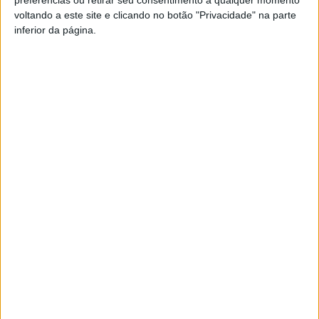
8 de Maio de 2026, 14:01
voltando a este site e clicando no botão "Privacidade" na parte
inferior da página.
I
nstalado no Campo na Cidade, o espaço promete
colocar o público a dançar ao ritmo do folclore
durante os dois dias do certame, marcado para 16 e
17 de maio. A iniciativa pretende recriar o ambiente
dos antigos bailaricos populares, convidando
visitantes de todas as idades a aprender e participar em
danças tradicionais portuguesas.
De acordo com o programa oficial, o “Vamos ao Bailarico”
foi concebido como um espaço de animação temática
“perfeito para o público se divertir ao ritmo popular do
folclore português enquanto aprendem passos e danças”.
Publicidade