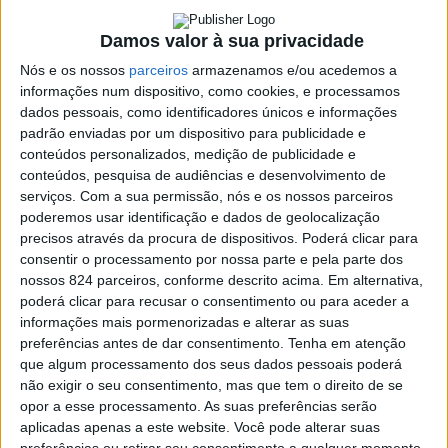
> A edição de 2026 do Mercado à Moda Antiga, em
Oliveira de Azeméis, vai trazer uma das grandes
Damos valor à sua privacidade
novidades deste ano: o novo espaço “Vamos ao Bailarico”,
Nós e os nossos
parceiros
armazenamos e/ou acedemos a
dedicado à animação popular e às tradições portuguesas.
informações num dispositivo, como cookies, e processamos
dados pessoais, como identificadores únicos e informações
padrão enviadas por um dispositivo para publicidade e
conteúdos personalizados, medição de publicidade e
conteúdos, pesquisa de audiências e desenvolvimento de
serviços.
Com a sua permissão, nós e os nossos parceiros
poderemos usar identificação e dados de geolocalização
precisos através da procura de dispositivos. Poderá clicar para
consentir o processamento por nossa parte e pela parte dos
nossos 824 parceiros, conforme descrito acima. Em alternativa,
poderá clicar para recusar o consentimento ou para aceder a
informações mais pormenorizadas e alterar as suas
preferências antes de dar consentimento.
Tenha em atenção
que algum processamento dos seus dados pessoais poderá
não exigir o seu consentimento, mas que tem o direito de se
opor a esse processamento. As suas preferências serão
aplicadas apenas a este website. Você pode alterar suas
Azemeis.net
preferências ou retirar seu consentimento a qualquer momento