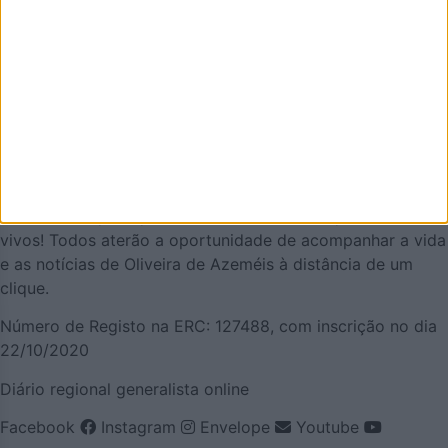
AZEMÉIS.NET é um jornal online pensado em promover o
que de melhor se faz em Oliveira de Azeméis. É um
projeto que olha para o nosso concelho, e a nossa gente,
pela positiva e que quer puxar pelo orgulho oliveirense.
Mas também temos a atualidade necessária. Procuraremos
ser a pegada digital de Oliveira de Azeméis para
demonstrar que aqui há realmente vida… e que somos
vivos! Todos aterão a oportunidade de acompanhar a vida
e as notícias de Oliveira de Azeméis à distância de um
clique.
Número de Registo na ERC: 127488, com inscrição no dia
22/10/2020
Diário regional generalista online
Facebook
Instagram
Envelope
Youtube