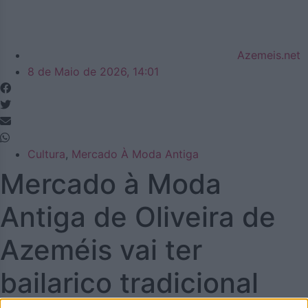
Azemeis.net
8 de Maio de 2026, 14:01
Cultura
,
Mercado À Moda Antiga
Mercado à Moda
Antiga de Oliveira de
Azeméis vai ter
bailarico tradicional