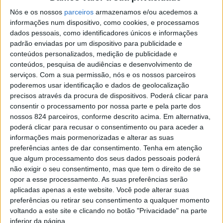
Nós e os nossos
parceiros
armazenamos e/ou acedemos a
informações num dispositivo, como cookies, e processamos
dados pessoais, como identificadores únicos e informações
Azemeis.net
padrão enviadas por um dispositivo para publicidade e
4 de Fevereiro de 2026, 15:43
conteúdos personalizados, medição de publicidade e
conteúdos, pesquisa de audiências e desenvolvimento de
serviços.
Com a sua permissão, nós e os nossos parceiros
poderemos usar identificação e dados de geolocalização
precisos através da procura de dispositivos. Poderá clicar para
consentir o processamento por nossa parte e pela parte dos
Necrologia
,
Palmaz
nossos 824 parceiros, conforme descrito acima. Em alternativa,
Maria Manuela Vieira
poderá clicar para recusar o consentimento ou para aceder a
informações mais pormenorizadas e alterar as suas
preferências antes de dar consentimento.
Tenha em atenção
da Silva Teixeira
que algum processamento dos seus dados pessoais poderá
não exigir o seu consentimento, mas que tem o direito de se
(1952-2026)
opor a esse processamento. As suas preferências serão
aplicadas apenas a este website. Você pode alterar suas
preferências ou retirar seu consentimento a qualquer momento
Faleceu com 75 anos de idade, e foi residente na Rua do
voltando a este site e clicando no botão "Privacidade" na parte
Carvalhal - Palmaz..
inferior da página.