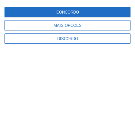
Guardar o meu nome, email e site neste navegador para a
próxima vez que eu comentar.
CONCORDO
MAIS OPÇÕES
Necrologia
Ossela
DISCORDO
Maria Lúcia da Silva (79 anos)
Necrologia
Travanca
Teresa Morais Pinheiro (31 anos)
Necrologia
Oliveira de Azeméis
Maria Gabriela Tavares Oliveira
(12 anos)
Necrologia
Oliveira de Azeméis
Jorge Onofre Pereira