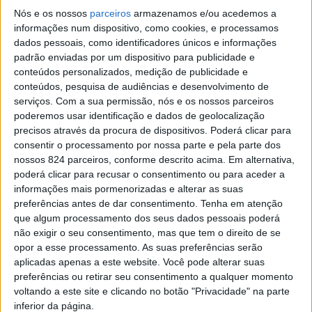
Nós e os nossos
parceiros
armazenamos e/ou acedemos a
informações num dispositivo, como cookies, e processamos
dados pessoais, como identificadores únicos e informações
Azemeis.NET
padrão enviadas por um dispositivo para publicidade e
LAB
conteúdos personalizados, medição de publicidade e
conteúdos, pesquisa de audiências e desenvolvimento de
19 de Setembro de 2025, 08:13
serviços.
Com a sua permissão, nós e os nossos parceiros
poderemos usar identificação e dados de geolocalização
precisos através da procura de dispositivos. Poderá clicar para
consentir o processamento por nossa parte e pela parte dos
nossos 824 parceiros, conforme descrito acima. Em alternativa,
Necrologia
,
Oliveira de Azeméis
poderá clicar para recusar o consentimento ou para aceder a
informações mais pormenorizadas e alterar as suas
Maria da Conceição
preferências antes de dar consentimento.
Tenha em atenção
que algum processamento dos seus dados pessoais poderá
Valente Tavares da
não exigir o seu consentimento, mas que tem o direito de se
opor a esse processamento. As suas preferências serão
Silva (1946-2025
aplicadas apenas a este website. Você pode alterar suas
preferências ou retirar seu consentimento a qualquer momento
voltando a este site e clicando no botão "Privacidade" na parte
inferior da página.