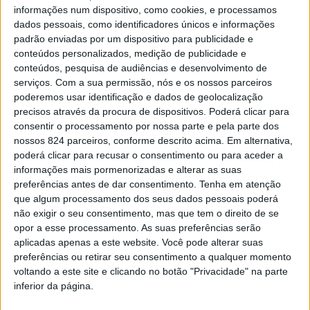
informações num dispositivo, como cookies, e processamos
dados pessoais, como identificadores únicos e informações
padrão enviadas por um dispositivo para publicidade e
Azemeis.net
conteúdos personalizados, medição de publicidade e
conteúdos, pesquisa de audiências e desenvolvimento de
8 de Junho de 2026, 19:38
serviços.
Com a sua permissão, nós e os nossos parceiros
poderemos usar identificação e dados de geolocalização
precisos através da procura de dispositivos. Poderá clicar para
consentir o processamento por nossa parte e pela parte dos
A
nossos 824 parceiros, conforme descrito acima. Em alternativa,
candidatura
“Unidos pelo Distrito, Unidos
poderá clicar para recusar o consentimento ou para aceder a
pelo Chega”
, liderada por
Manuel Almeida
, e
informações mais pormenorizadas e alterar as suas
preferências antes de dar consentimento.
Tenha em atenção
candidatita à liderança da distrital de Aveiro
que algum processamento dos seus dados pessoais poderá
nas eleições do próximo dia 28 de junho, foi
não exigir o seu consentimento, mas que tem o direito de se
apresentada publicamente numa sessão que
opor a esse processamento. As suas preferências serão
reuniu militantes, simpatizantes, autarcas e dirigentes
aplicadas apenas a este website. Você pode alterar suas
locais do Chega no distrito de Aveiro no auditório da sede
preferências ou retirar seu consentimento a qualquer momento
da União de Freguesias de Oliveira de Azeméis. O
voltando a este site e clicando no botão "Privacidade" na parte
encontro serviu para dar a conhecer a equipa candidata
inferior da página.
aos órgãos distritais do partido e para afirmar uma