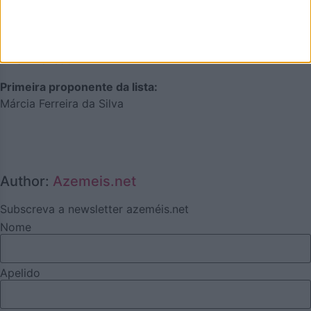
Marcos Sousa de Oliveira — Oliveira de Azeméis
Mandatária da juventude:
Ema Azevedo
Primeira proponente da lista:
Márcia Ferreira da Silva
Author:
Azemeis.net
Subscreva a newsletter azeméis.net
Nome
Apelido