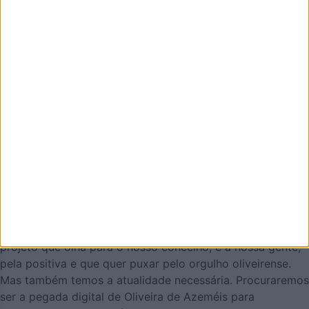
Email
Eu sou
Li e aceito os termos e condições do Azeméis.Net.
AZEMÉIS.NET é um jornal online pensado em promover o
que de melhor se faz em Oliveira de Azeméis. É um
projeto que olha para o nosso concelho, e a nossa gente,
pela positiva e que quer puxar pelo orgulho oliveirense.
Mas também temos a atualidade necessária. Procuraremos
ser a pegada digital de Oliveira de Azeméis para