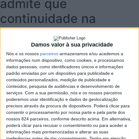
admite que
continuidade na
concelhia depende da
nova distrital
Damos valor à sua privacidade
Nós e os nossos
parceiros
armazenamos e/ou acedemos a
informações num dispositivo, como cookies, e processamos
> Presidente da concelhia de Oliveira de Azeméis defende
dados pessoais, como identificadores únicos e informações
reflexão interna após derrota nas distritais de Aveiro e
padrão enviadas por um dispositivo para publicidade e
elevada abstenção dos militantes.
conteúdos personalizados, medição de publicidade e
conteúdos, pesquisa de audiências e desenvolvimento de
serviços.
Com a sua permissão, nós e os nossos parceiros
poderemos usar identificação e dados de geolocalização
precisos através da procura de dispositivos. Poderá clicar para
consentir o processamento por nossa parte e pela parte dos
nossos 824 parceiros, conforme descrito acima. Em alternativa,
poderá clicar para recusar o consentimento ou para aceder a
informações mais pormenorizadas e alterar as suas
preferências antes de dar consentimento.
Tenha em atenção