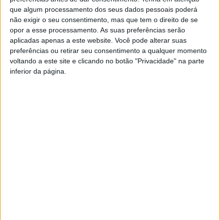
que algum processamento dos seus dados pessoais poderá
não exigir o seu consentimento, mas que tem o direito de se
opor a esse processamento. As suas preferências serão
aplicadas apenas a este website. Você pode alterar suas
preferências ou retirar seu consentimento a qualquer momento
voltando a este site e clicando no botão "Privacidade" na parte
inferior da página.
Azemeis.net
1 de Julho de 2026, 12:19
M
anuel Almeida pede mais participação
dos militantes do CHEGA depois da
derrota da Lista B nas eleições distritais
de Aveiro e admite que a sua
continuidade à frente da Comissão
Política Concelhia de Oliveira de Azeméis vai depender da
confiança da nova estrutura distrital.