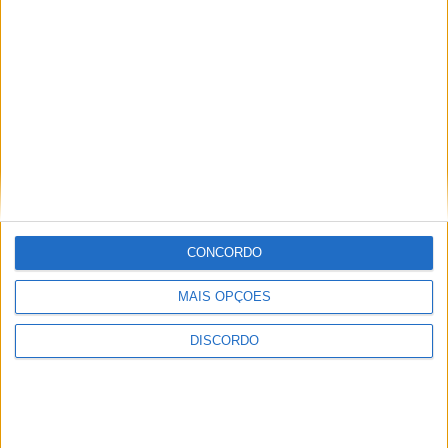
Futebol
UD Oliveirense
estreia-se na Liga 3
com empate (0-0) e
Pedro Ribeiro destaca
“ansiedade normal”
Sociedade
Do bullying a três
cirurgias aos olhos: o
CONCORDO
drama da oliveirense
Isabela Santos antes
MAIS OPÇÕES
de chegar a Miss
DISCORDO
Portugal
Festas La Salette
Festas La Salette
2026: Milhares de
velas, uma só fé e