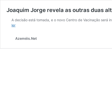
Joaquim Jorge revela as outras duas al
A decisão está tomada, e o novo Centro de Vacinação será i
Joaquim
ler
Jorge
revela
Azeméis.Net
as
outras
duas
alternativas
para
a
instalação
do
Centro
de
Vacinação