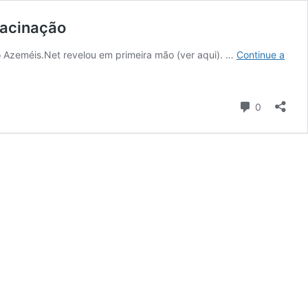
Vacinação
o Azeméis.Net revelou em primeira mão (ver aqui). …
Continue a
Comentári
0