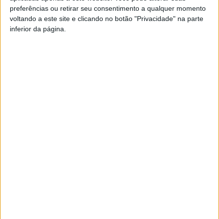
preferências ou retirar seu consentimento a qualquer momento
voltando a este site e clicando no botão "Privacidade" na parte
inferior da página.
Facebook
Twitter
Email
WhatsApp
Deixe um comentário
O seu endereço de email não será publicado.
Campos
obrigatórios marcados com
*
Comentário
*