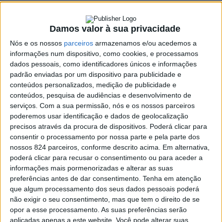
Author:
Azemeis.net
Damos valor à sua privacidade
Subscreva a newsletter azeméis.net
Nome
Nós e os nossos
parceiros
armazenamos e/ou acedemos a
informações num dispositivo, como cookies, e processamos
dados pessoais, como identificadores únicos e informações
padrão enviadas por um dispositivo para publicidade e
Apelido
conteúdos personalizados, medição de publicidade e
conteúdos, pesquisa de audiências e desenvolvimento de
serviços.
Com a sua permissão, nós e os nossos parceiros
Email
poderemos usar identificação e dados de geolocalização
precisos através da procura de dispositivos. Poderá clicar para
consentir o processamento por nossa parte e pela parte dos
Eu sou
nossos 824 parceiros, conforme descrito acima. Em alternativa,
poderá clicar para recusar o consentimento ou para aceder a
informações mais pormenorizadas e alterar as suas
Li e aceito os termos e condições do Azeméis.Net.
preferências antes de dar consentimento.
Tenha em atenção
que algum processamento dos seus dados pessoais poderá
não exigir o seu consentimento, mas que tem o direito de se
Publicidade
opor a esse processamento. As suas preferências serão
aplicadas apenas a este website. Você pode alterar suas