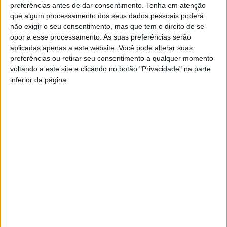
preferências antes de dar consentimento.
Tenha em atenção
> A freguesia de Cesar foi palco, pela primeira vez, do
que algum processamento dos seus dados pessoais poderá
encontro de bandas de música do concelho de Oliveira de
não exigir o seu consentimento, mas que tem o direito de se
Azeméis. Concerto Sinfonia n.º 3 "Dos Lusíadas" foi o
opor a esse processamento. As suas preferências serão
ponto alto, reunindo 350 músicos.
aplicadas apenas a este website. Você pode alterar suas
preferências ou retirar seu consentimento a qualquer momento
voltando a este site e clicando no botão "Privacidade" na parte
inferior da página.
Azemeis.net