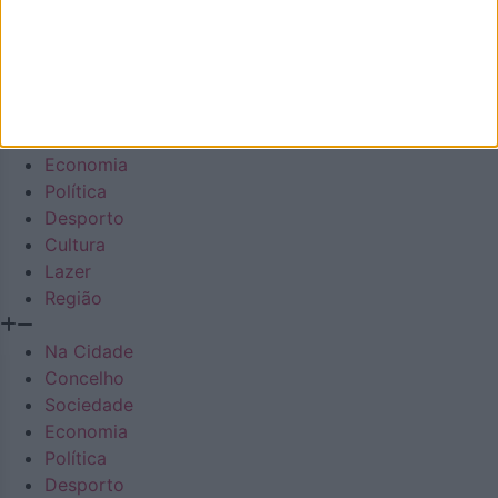
Facebook
Instagram
Envelope
Youtube
Em Destaque
Na Cidade
Concelho
Sociedade
Economia
Política
Desporto
Cultura
Lazer
Região
Na Cidade
Concelho
Sociedade
Economia
Política
Desporto