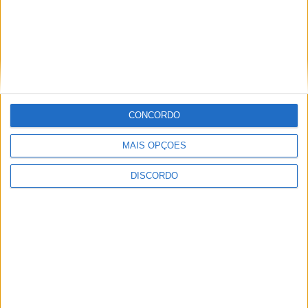
drama da oliveirense
Isabela Santos antes
de chegar a Miss
Portugal
Festas La Salette
Festas La Salette
2026: Milhares de
CONCORDO
velas, uma só fé e
emoção (imagens)
MAIS OPÇÕES
Futebol
DISCORDO
UD Oliveirense recebe
Penalva do Castelo na
1.ª eliminatória da
Taça de Portugal
Opinião
Um pé em Bordéus e
26 voltas ao sol