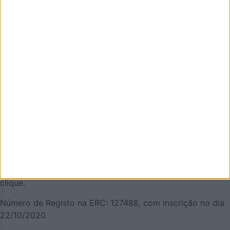
AZEMÉIS.NET é um jornal online pensado em promover o
que de melhor se faz em Oliveira de Azeméis. É um
projeto que olha para o nosso concelho, e a nossa gente,
pela positiva e que quer puxar pelo orgulho oliveirense.
Mas também temos a atualidade necessária. Procuraremos
ser a pegada digital de Oliveira de Azeméis para
demonstrar que aqui há realmente vida… e que somos
vivos! Todos aterão a oportunidade de acompanhar a vida
e as notícias de Oliveira de Azeméis à distância de um
clique.
Número de Registo na ERC: 127488, com inscrição no dia
22/10/2020