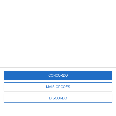
Seguinte
Vários eventos condicionam trânsito e
estacionamento no centro de Azeméis durante o fim
de semana
Next
LEIA TAMBÉM
Futebol
UD Oliveirense recebe
Penalva do Castelo na
1.ª eliminatória da
Taça de Portugal
CONCORDO
Opinião
Um pé em Bordéus e
MAIS OPÇÕES
26 voltas ao sol
DISCORDO
Sociedade
De São Martinho da