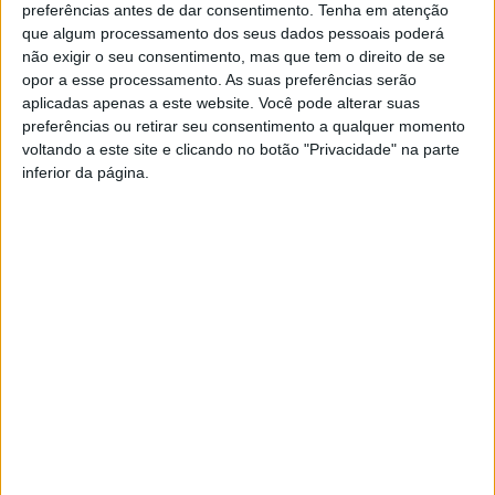
preferências antes de dar consentimento.
Tenha em atenção
Azemeis.net
que algum processamento dos seus dados pessoais poderá
não exigir o seu consentimento, mas que tem o direito de se
25 de Junho de 2026, 14:25
opor a esse processamento. As suas preferências serão
aplicadas apenas a este website. Você pode alterar suas
preferências ou retirar seu consentimento a qualquer momento
voltando a este site e clicando no botão "Privacidade" na parte
A
inferior da página.
requalificação urbana
transforma ruas,
edifícios e paisagens, mas também pode
levar ao desaparecimento de pequenos
elementos que, ao longo dos anos, se
tornaram parte da memória coletiva de uma
comunidade. Foi o que aconteceu recentemente na zona
das
Barrocas
, em
Oliveira de Azeméis
, com a remoção
do antigo e icónico
azulejo da Firestone
existente numa
habitação que se encontra em processo de requalificação.
O painel publicitário, colocado na fachada de uma casa
antiga, era uma daquelas marcas visuais que muitos