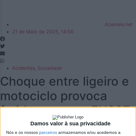
Azemeis.net
21 de Maio de 2025, 14:56
Acidentes
,
Sociedade
Choque entre ligeiro e
motociclo provoca
ferido grave na EN327
Damos valor à sua privacidade
> Troço esteve encerrado na freguesia de Fajões ao final
Nós e os nossos
parceiros
armazenamos e/ou acedemos a
da tarde de terça-feira, dia 20.