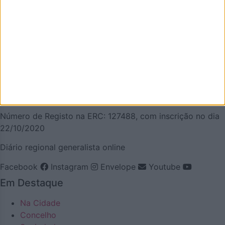
que de melhor se faz em Oliveira de Azeméis. É um
projeto que olha para o nosso concelho, e a nossa gente,
pela positiva e que quer puxar pelo orgulho oliveirense.
Mas também temos a atualidade necessária. Procuraremos
ser a pegada digital de Oliveira de Azeméis para
demonstrar que aqui há realmente vida… e que somos
vivos! Todos aterão a oportunidade de acompanhar a vida
e as notícias de Oliveira de Azeméis à distância de um
clique.
Número de Registo na ERC: 127488, com inscrição no dia
22/10/2020
Diário regional generalista online
Facebook
Instagram
Envelope
Youtube
Em Destaque
Na Cidade
Concelho