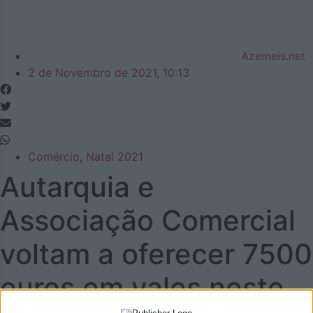
Azemeis.net
2 de Novembro de 2021, 10:13
Comércio
,
Natal 2021
Autarquia e
Associação Comercial
voltam a oferecer 7500
euros em vales neste