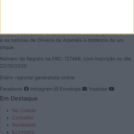
pela positiva e que quer puxar pelo orgulho oliveirense.
Mas também temos a atualidade necessária. Procuraremos
ser a pegada digital de Oliveira de Azeméis para
demonstrar que aqui há realmente vida… e que somos
vivos! Todos aterão a oportunidade de acompanhar a vida
e as notícias de Oliveira de Azeméis à distância de um
clique.
Número de Registo na ERC: 127488, com inscrição no dia
22/10/2020
Diário regional generalista online
Facebook
Instagram
Envelope
Youtube
Em Destaque
Na Cidade
Concelho
Sociedade
Economia