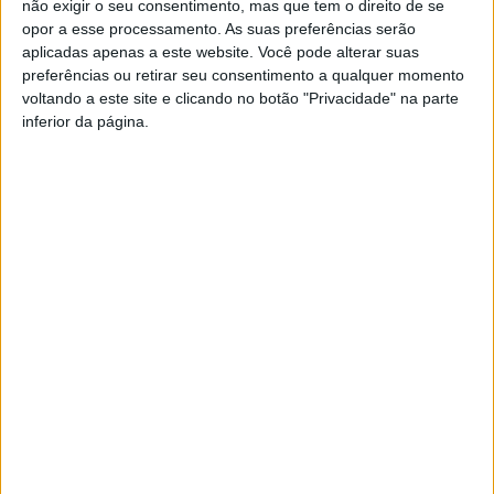
não exigir o seu consentimento, mas que tem o direito de se
realizou sexta-feira, dia 5 de agosto, pelas 16h00, na
opor a esse processamento. As suas preferências serão
Capela Mortuária do Cemitério Oliveira de Azeméis, onde
aplicadas apenas a este website. Você pode alterar suas
foram celebradas a cerimónias religiosas.
preferências ou retirar seu consentimento a qualquer momento
voltando a este site e clicando no botão "Privacidade" na parte
inferior da página.
Azemeis.NET
LAB
6 de Agosto de 2022, 12:46
✞