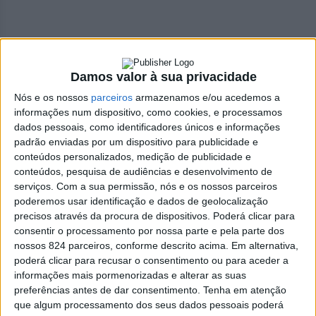
Azemeis.NET
LAB
Damos valor à sua privacidade
6 de Agosto de 2022, 12:46
Nós e os nossos
parceiros
armazenamos e/ou acedemos a
informações num dispositivo, como cookies, e processamos
dados pessoais, como identificadores únicos e informações
padrão enviadas por um dispositivo para publicidade e
conteúdos personalizados, medição de publicidade e
conteúdos, pesquisa de audiências e desenvolvimento de
Necrologia
serviços.
Com a sua permissão, nós e os nossos parceiros
Almerinda de Jesus
poderemos usar identificação e dados de geolocalização
precisos através da procura de dispositivos. Poderá clicar para
Ferreira (1941-2022)
consentir o processamento por nossa parte e pela parte dos
nossos 824 parceiros, conforme descrito acima. Em alternativa,
poderá clicar para recusar o consentimento ou para aceder a
Faleceu com 81 anos no Hospital São Sebastião, em Santa
informações mais pormenorizadas e alterar as suas
preferências antes de dar consentimento.
Tenha em atenção
Maria da Feira, e foi residente na Rua Manuel Brandão, em
que algum processamento dos seus dados pessoais poderá
Oliveira de Azeméis. A família comunica que o funeral se