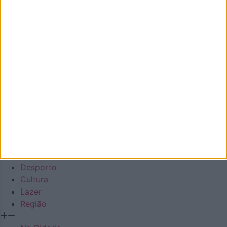
Número de Registo na ERC: 127488, com inscrição no dia
22/10/2020
Diário regional generalista online
Facebook
Instagram
Envelope
Youtube
Em Destaque
Na Cidade
Concelho
Sociedade
Economia
Política
Desporto
Cultura
Lazer
Região