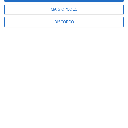
MAIS OPÇÕES
Nome
*
DISCORDO
Email
*
Site
Guardar o meu nome, email e site neste navegador para a
próxima vez que eu comentar.
Necrologia
Ossela